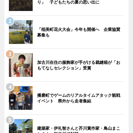
り」 子どもたちの夏の思い出に
「稲美町花火大会」今年も開催へ 企業協賛
募集も
加古川在住の服飾家が手がける裁縫箱が「お
もてなしセレクション」受賞
播磨町でゲームのリアルタイムアタック観戦
イベント 県外から走者集結
建築家・伊礼智さんと芥川賞作家・鳥山まこ