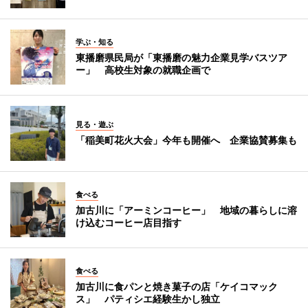
学ぶ・知る
東播磨県民局が「東播磨の魅力企業見学バスツア
ー」 高校生対象の就職企画で
見る・遊ぶ
「稲美町花火大会」今年も開催へ 企業協賛募集も
食べる
加古川に「アーミンコーヒー」 地域の暮らしに溶
け込むコーヒー店目指す
食べる
加古川に食パンと焼き菓子の店「ケイコマック
ス」 パティシエ経験生かし独立