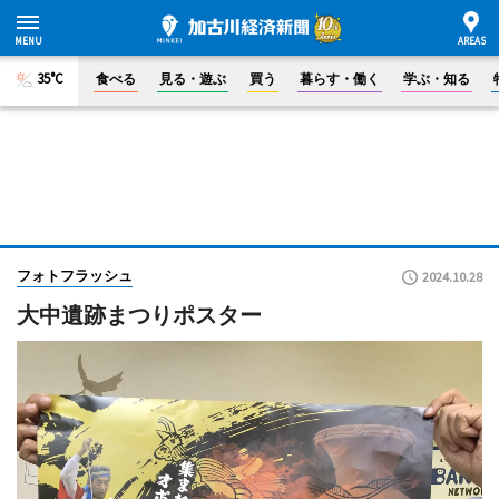
35°C
食べる
見る・遊ぶ
買う
暮らす・働く
学ぶ・知る
フォトフラッシュ
2024.10.28
大中遺跡まつりポスター