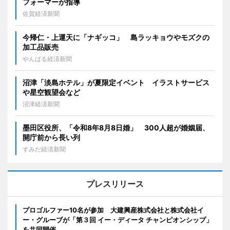
フォーマーが指導
佐賀経済新聞
今帰仁・上運天に「ナギッコ」 島ラッキョウやモズクの
加工品販売
やんばる経済新聞
沼津「淡島ホテル」が夏限定イベント イラストサービス
や星空観望会など
沼津経済新聞
墨田区役所、「令和8年8月8日婚」 300人超が婚姻届、
開庁前から長い列
すみだ経済新聞
プレスリリース
プロゴルファー10名が参加 大建興産株式会社と株式会社イ
ー・グルーブが「第３回 イー・ディータ チャンピオンシップ」
を共同開催