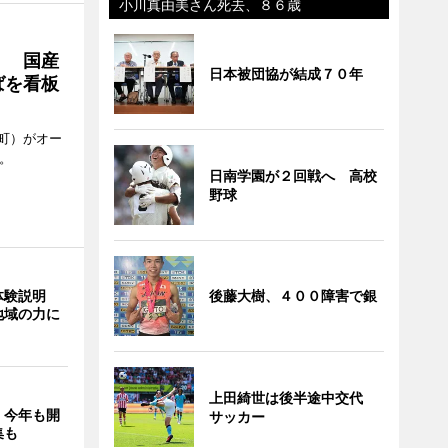
小川真由美さん死去、８６歳
」 国産
日本被団協が結成７０年
ばを看板
町）がオー
。
日南学園が２回戦へ 高校
野球
体験説明
後藤大樹、４００障害で銀
地域の力に
上田綺世は後半途中交代
」今年も開
サッカー
集も