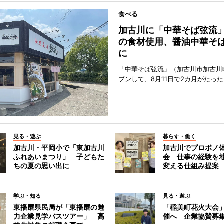
食べる
加古川に「中華そば弦流
の食材使用、醤油中華そ
に
「中華そば弦流」（加古川市加古川
プンして、8月11日で2カ月がたった
見る・遊ぶ
暮らす・働く
加古川・平岡小で「東加古川
加古川でプロボノ
ふれあいまつり」 子どもた
会 仕事の経験を
ちの夏の思い出に
変える仕組み提案
学ぶ・知る
見る・遊ぶ
東播磨県民局が「東播磨の魅
「稲美町花火大会
力企業見学バスツアー」 高
催へ 企業協賛募