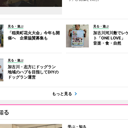
見る・遊ぶ
見る・遊ぶ
「稲美町花火大会」今年も開
加古川河川敷でレ
催へ 企業協賛募集も
ト「ONE LOVE
音楽・食・自然
見る・遊ぶ
加古川・志方にドッグラン
地域のハブを目指してDIYの
ドッグラン運営
もっと見る
知る
学ぶ・知る