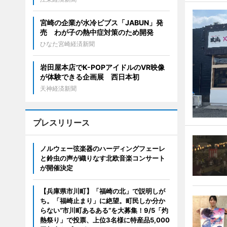
宮崎の企業が水冷ビブス「JABUN」発
売 わが子の熱中症対策のため開発
ひなた宮崎経済新聞
岩田屋本店でK-POPアイドルのVR映像
が体験できる企画展 西日本初
天神経済新聞
プレスリリース
ノルウェー弦楽器のハーディングフェーレ
と鈴虫の声が織りなす北欧音楽コンサート
が開催決定
【兵庫県市川町】「福崎の北」で説明しが
ち。「福崎止まり」に絶望。町民しか分か
らない“市川町あるある”を大募集！9/5「灼
熱祭り」で投票、上位3名様に特産品5,000