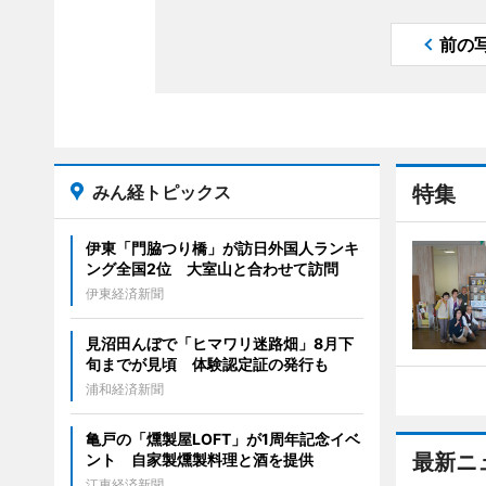
前の
みん経トピックス
特集
伊東「門脇つり橋」が訪日外国人ランキ
ング全国2位 大室山と合わせて訪問
伊東経済新聞
見沼田んぼで「ヒマワリ迷路畑」8月下
旬までが見頃 体験認定証の発行も
浦和経済新聞
亀戸の「燻製屋LOFT」が1周年記念イベ
最新ニ
ント 自家製燻製料理と酒を提供
江東経済新聞