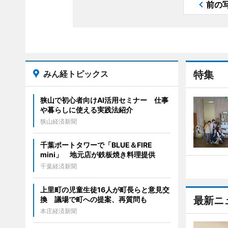
前の
みん経トピックス
特集
狭山で初心者向けAI活用セミナー 仕事
や暮らしに使える実践法紹介
狭山経済新聞
千葉ポートタワーで「BLUE＆FIRE
mini」 地元店が鉄板焼き料理提供
千葉経済新聞
上里町の児童生徒16人が町長らと意見交
最新ニ
換 議場で町への提案、再質問も
本庄経済新聞