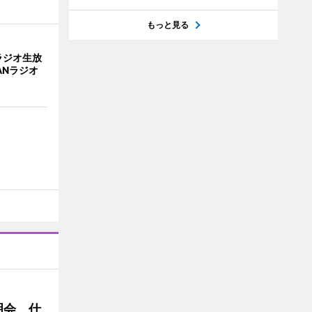
もっと見る
ラジオ生放
ANラジオ
明会 仕