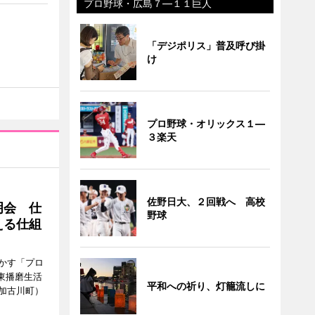
プロ野球・広島７―１１巨人
「デジポリス」普及呼び掛
け
プロ野球・オリックス１―
３楽天
佐野日大、２回戦へ 高校
明会 仕
野球
える仕組
かす「プロ
東播磨生活
平和への祈り、灯籠流しに
加古川町）