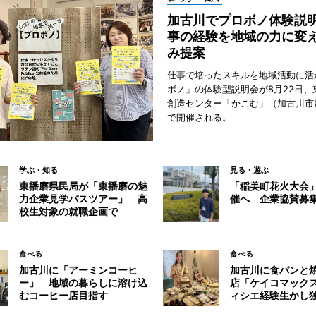
加古川でプロボノ体験説
事の経験を地域の力に変
み提案
仕事で培ったスキルを地域活動に活
ボノ」の体験型説明会が8月22日、
創造センター「かこむ」（加古川市
で開催される。
学ぶ・知る
見る・遊ぶ
東播磨県民局が「東播磨の魅
「稲美町花火大会
力企業見学バスツアー」 高
催へ 企業協賛募
校生対象の就職企画で
食べる
食べる
加古川に「アーミンコーヒ
加古川に食パンと
ー」 地域の暮らしに溶け込
店「ケイコマック
むコーヒー店目指す
ィシエ経験生かし