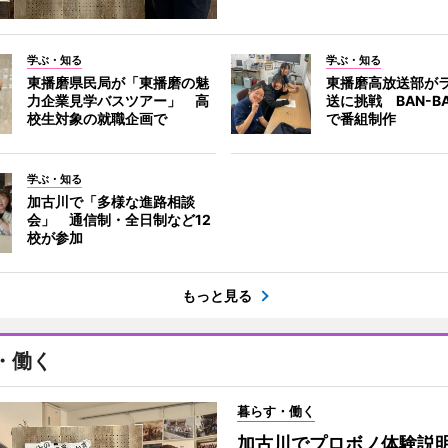
学ぶ・知る
学ぶ・知る
東播磨県民局が「東播磨の魅
東播磨高放送部が
力企業見学バスツアー」 高
送に挑戦 BAN-B
校生対象の就職企画で
で番組制作
学ぶ・知る
加古川で「多様な進路相談
会」 通信制・全日制など12
校が参加
もっと見る
・働く
暮らす・働く
加古川でプロボノ体験説