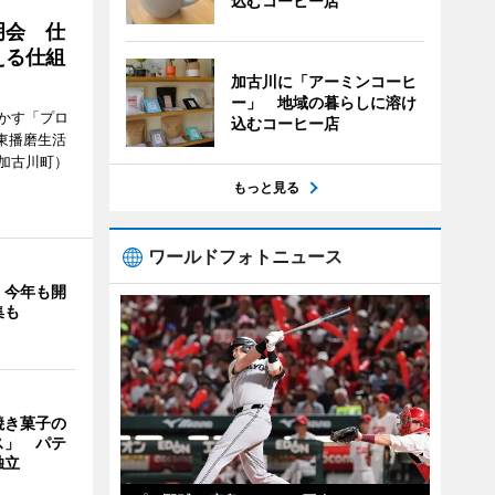
込むコーヒー店
明会 仕
える仕組
加古川に「アーミンコーヒ
ー」 地域の暮らしに溶け
かす「プロ
込むコーヒー店
東播磨生活
加古川町）
もっと見る
ワールドフォトニュース
」今年も開
集も
焼き菓子の
ス」 パテ
独立