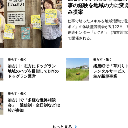
事の経験を地域の力に変
み提案
仕事で培ったスキルを地域活動に活
ボノ」の体験型説明会が8月22日、
創造センター「かこむ」（加古川市
で開催される。
暮らす・働く
暮らす・働く
加古川・志方にドッグラン
播磨町で「草刈り
地域のハブを目指してDIYの
レンタルサービス
ドッグラン運営
主が新規事業
暮らす・働く
加古川で「多様な進路相談
会」 通信制・全日制など12
校が参加
もっと見る