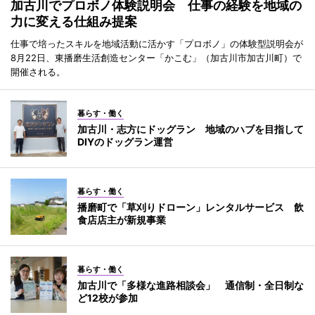
加古川でプロボノ体験説明会 仕事の経験を地域の
力に変える仕組み提案
仕事で培ったスキルを地域活動に活かす「プロボノ」の体験型説明会が
8月22日、東播磨生活創造センター「かこむ」（加古川市加古川町）で
開催される。
暮らす・働く
加古川・志方にドッグラン 地域のハブを目指して
DIYのドッグラン運営
暮らす・働く
播磨町で「草刈りドローン」レンタルサービス 飲
食店店主が新規事業
暮らす・働く
加古川で「多様な進路相談会」 通信制・全日制な
ど12校が参加