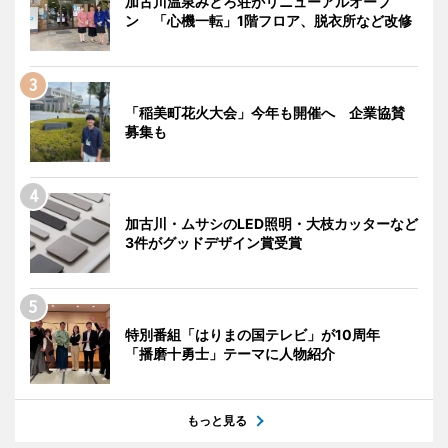
加古川温泉みとろ荘がリニューアルオープ
ン 「心機一転」1階フロア、脱衣所など改修
「稲美町花火大会」今年も開催へ 企業協賛
募集も
加古川・ムサシのLED照明・大枝カッターなど
3件がグッドデザイン賞受賞
特別番組「はりまの国テレビ」が10周年
「播磨十勇士」テーマに人物紹介
もっと見る