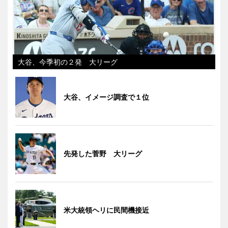
大谷、今季初の２発 大リーグ
大谷、イメージ調査で１位
先発した菅野 大リーグ
米大統領ヘリに民間機接近