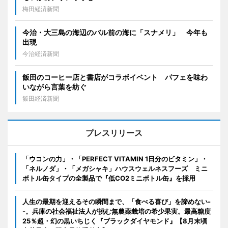
梅田経済新聞
今治・大三島の海辺のバル前の海に「スナメリ」 今年も
出現
今治経済新聞
飯田のコーヒー店と書店がコラボイベント パフェを味わ
いながら言葉を紡ぐ
飯田経済新聞
プレスリリース
「ウコンの力」・「PERFECT VITAMIN 1日分のビタミン」・
「ネルノダ」・「メガシャキ」ハウスウェルネスフーズ ミニ
ボトル缶タイプの全製品で『低CO2ミニボトル缶』を採用
人生の最期を迎えるその瞬間まで、「食べる喜び」を諦めない-
-。兵庫の社会福祉法人が挑む無農薬栽培の希少果実。最高糖度
25％超・幻の黒いちじく『ブラックダイヤモンド』【8月末頃