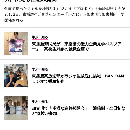
仕事で培ったスキルを地域活動に活かす「プロボノ」の体験型説明会が
8月22日、東播磨生活創造センター「かこむ」（加古川市加古川町）で
開催される。
学ぶ・知る
東播磨県民局が「東播磨の魅力企業見学バスツア
ー」 高校生対象の就職企画で
学ぶ・知る
東播磨高放送部がラジオ生放送に挑戦 BAN-BAN
ラジオで番組制作
学ぶ・知る
加古川で「多様な進路相談会」 通信制・全日制な
ど12校が参加