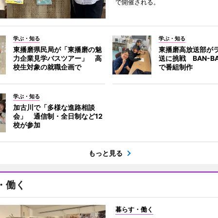
で開催される。
学ぶ・知る
学ぶ・知る
東播磨県民局が「東播磨の魅
東播磨高放送部が
力企業見学バスツアー」 高
送に挑戦 BAN-B
校生対象の就職企画で
で番組制作
学ぶ・知る
加古川で「多様な進路相談
会」 通信制・全日制など12
校が参加
もっと見る
・働く
暮らす・働く