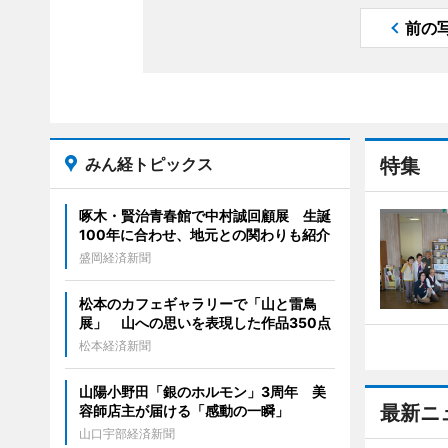
前の
みん経トピックス
特集
啄木・賢治青春館で中村誠回顧展 生誕
100年に合わせ、地元との関わりも紹介
盛岡経済新聞
松本のカフェギャラリーで「山と雷鳥
展」 山への思いを表現した作品350点
松本経済新聞
山陽小野田「銀のホルモン」3周年 美
最新ニ
容師店主が届ける「感動の一瞬」
山口宇部経済新聞