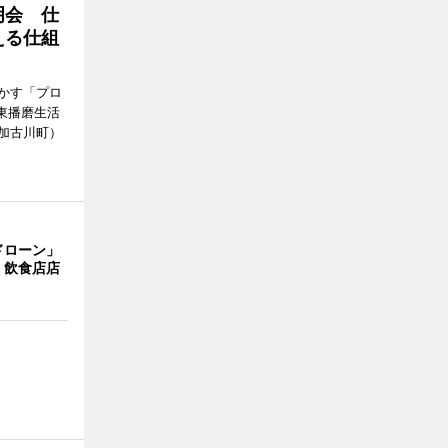
明会 仕
える仕組
かす「プロ
東播磨生活
加古川町）
ドローン」
 飲食店店