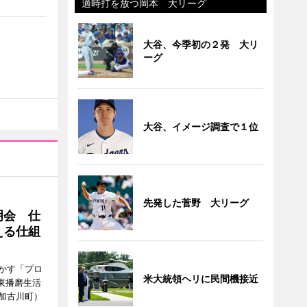
適時打を放つ岡本 大リーグ
大谷、今季初の２発 大リ
ーグ
大谷、イメージ調査で１位
先発した菅野 大リーグ
明会 仕
える仕組
かす「プロ
米大統領ヘリに民間機接近
東播磨生活
加古川町）