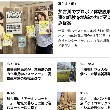
暮らす・働く
加古川でプロボノ体験説
事の経験を地域の力に変
み提案
仕事で培ったスキルを地域活動に活
ボノ」の体験型説明会が8月22日、
創造センター「かこむ」（加古川市
で開催される。
学ぶ・知る
見る・遊ぶ
東播磨県民局が「東播磨の魅
「稲美町花火大会
力企業見学バスツアー」 高
催へ 企業協賛募
校生対象の就職企画で
食べる
食べる
加古川に「アーミンコーヒ
加古川に食パンと
ー」 地域の暮らしに溶け込
店「ケイコマック
むコーヒー店目指す
ィシエ経験生かし