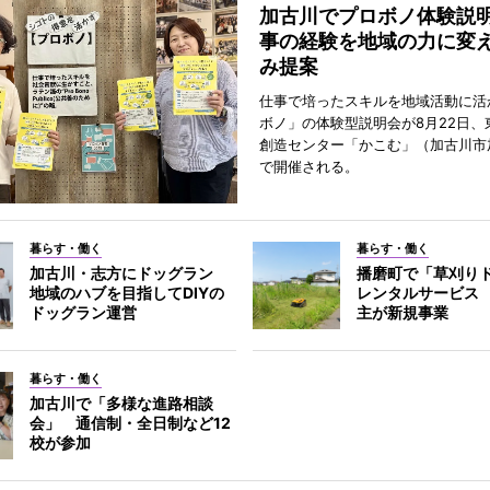
加古川でプロボノ体験説
事の経験を地域の力に変
み提案
仕事で培ったスキルを地域活動に活
ボノ」の体験型説明会が8月22日、
創造センター「かこむ」（加古川市
で開催される。
暮らす・働く
暮らす・働く
加古川・志方にドッグラン
播磨町で「草刈り
地域のハブを目指してDIYの
レンタルサービス
ドッグラン運営
主が新規事業
暮らす・働く
加古川で「多様な進路相談
会」 通信制・全日制など12
校が参加