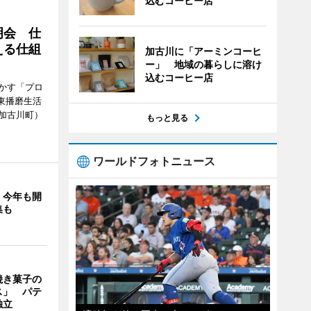
込むコーヒー店
明会 仕
える仕組
加古川に「アーミンコーヒ
ー」 地域の暮らしに溶け
込むコーヒー店
かす「プロ
東播磨生活
加古川町）
もっと見る
ワールドフォトニュース
」今年も開
集も
焼き菓子の
ス」 パテ
独立