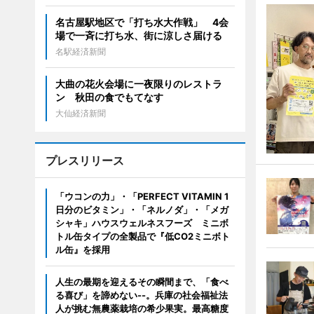
名古屋駅地区で「打ち水大作戦」 4会
場で一斉に打ち水、街に涼しさ届ける
名駅経済新聞
大曲の花火会場に一夜限りのレストラ
ン 秋田の食でもてなす
大仙経済新聞
プレスリリース
「ウコンの力」・「PERFECT VITAMIN 1
日分のビタミン」・「ネルノダ」・「メガ
シャキ」ハウスウェルネスフーズ ミニボ
トル缶タイプの全製品で『低CO2ミニボト
ル缶』を採用
人生の最期を迎えるその瞬間まで、「食べ
る喜び」を諦めない--。兵庫の社会福祉法
人が挑む無農薬栽培の希少果実。最高糖度