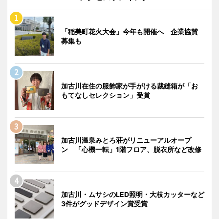
「稲美町花火大会」今年も開催へ 企業協賛
募集も
加古川在住の服飾家が手がける裁縫箱が「お
もてなしセレクション」受賞
加古川温泉みとろ荘がリニューアルオープ
ン 「心機一転」1階フロア、脱衣所など改修
加古川・ムサシのLED照明・大枝カッターなど
3件がグッドデザイン賞受賞