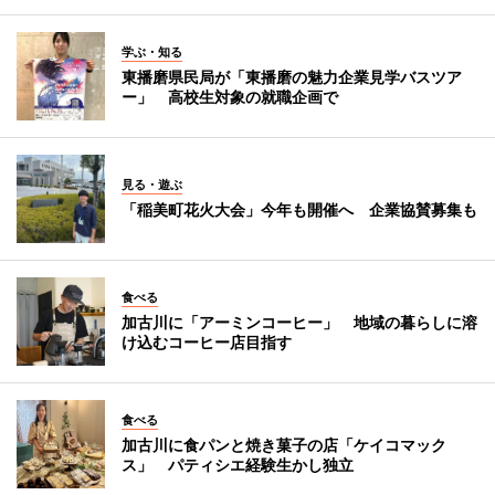
学ぶ・知る
東播磨県民局が「東播磨の魅力企業見学バスツア
ー」 高校生対象の就職企画で
見る・遊ぶ
「稲美町花火大会」今年も開催へ 企業協賛募集も
食べる
加古川に「アーミンコーヒー」 地域の暮らしに溶
け込むコーヒー店目指す
食べる
加古川に食パンと焼き菓子の店「ケイコマック
ス」 パティシエ経験生かし独立