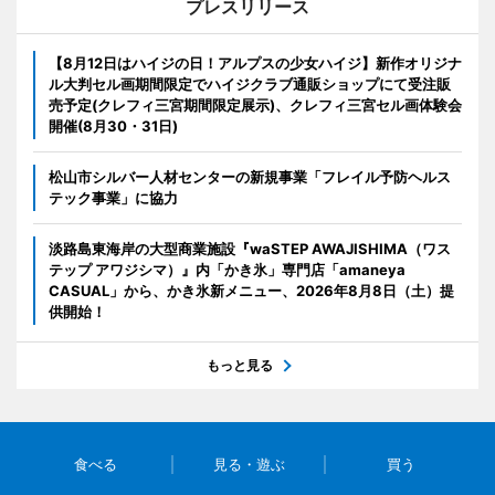
プレスリリース
【8月12日はハイジの日！アルプスの少女ハイジ】新作オリジナ
ル大判セル画期間限定でハイジクラブ通販ショップにて受注販
売予定(クレフィ三宮期間限定展示)、クレフィ三宮セル画体験会
開催(8月30・31日)
松山市シルバー人材センターの新規事業「フレイル予防ヘルス
テック事業」に協力
淡路島東海岸の大型商業施設『waSTEP AWAJISHIMA（ワス
テップ アワジシマ）』内「かき氷」専門店「amaneya
CASUAL」から、かき氷新メニュー、2026年8月8日（土）提
供開始！
もっと見る
食べる
見る・遊ぶ
買う