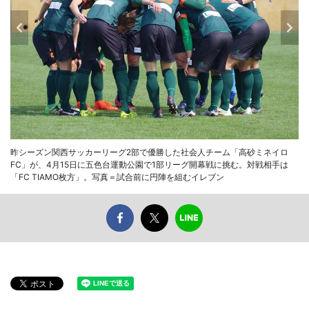
昨シーズン関西サッカーリーグ2部で優勝した社会人チーム「高砂ミネイロ
FC」が、4月15日に五色台運動公園で1部リーグ開幕戦に挑む。対戦相手は
「FC TIAMO枚方」。写真＝試合前に円陣を組むイレブン