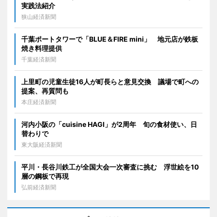
実践法紹介
狭山経済新聞
千葉ポートタワーで「BLUE＆FIRE mini」 地元店が鉄板
焼き料理提供
千葉経済新聞
上里町の児童生徒16人が町長らと意見交換 議場で町への
提案、再質問も
本庄経済新聞
河内小阪の「cuisine HAGI」が2周年 旬の食材使い、日
替わりで
東大阪経済新聞
平川・長谷川鉄工が全国大会一次審査に挑む 浮世絵を10
層の鋼板で再現
弘前経済新聞