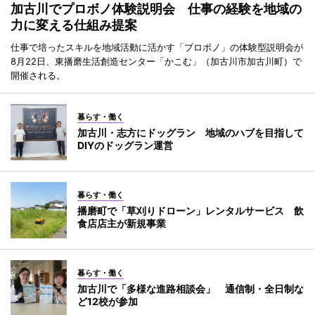
加古川でプロボノ体験説明会 仕事の経験を地域の
力に変える仕組み提案
仕事で培ったスキルを地域活動に活かす「プロボノ」の体験型説明会が
8月22日、東播磨生活創造センター「かこむ」（加古川市加古川町）で
開催される。
暮らす・働く
加古川・志方にドッグラン 地域のハブを目指して
DIYのドッグラン運営
暮らす・働く
播磨町で「草刈りドローン」レンタルサービス 飲
食店店主が新規事業
暮らす・働く
加古川で「多様な進路相談会」 通信制・全日制な
ど12校が参加