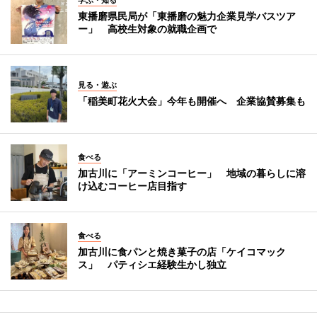
学ぶ・知る
東播磨県民局が「東播磨の魅力企業見学バスツア
ー」 高校生対象の就職企画で
見る・遊ぶ
「稲美町花火大会」今年も開催へ 企業協賛募集も
食べる
加古川に「アーミンコーヒー」 地域の暮らしに溶
け込むコーヒー店目指す
食べる
加古川に食パンと焼き菓子の店「ケイコマック
ス」 パティシエ経験生かし独立