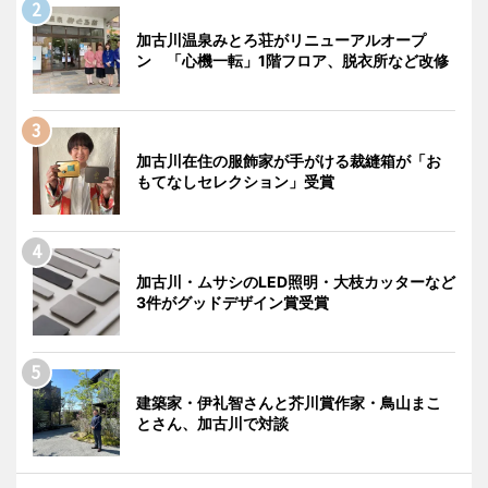
加古川温泉みとろ荘がリニューアルオープ
ン 「心機一転」1階フロア、脱衣所など改修
加古川在住の服飾家が手がける裁縫箱が「お
もてなしセレクション」受賞
加古川・ムサシのLED照明・大枝カッターなど
3件がグッドデザイン賞受賞
建築家・伊礼智さんと芥川賞作家・鳥山まこ
とさん、加古川で対談