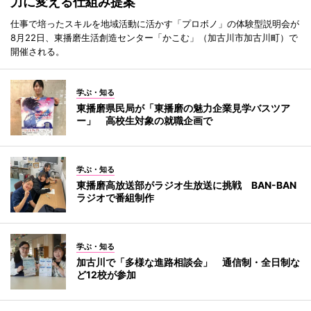
力に変える仕組み提案
仕事で培ったスキルを地域活動に活かす「プロボノ」の体験型説明会が
8月22日、東播磨生活創造センター「かこむ」（加古川市加古川町）で
開催される。
学ぶ・知る
東播磨県民局が「東播磨の魅力企業見学バスツア
ー」 高校生対象の就職企画で
学ぶ・知る
東播磨高放送部がラジオ生放送に挑戦 BAN-BAN
ラジオで番組制作
学ぶ・知る
加古川で「多様な進路相談会」 通信制・全日制な
ど12校が参加