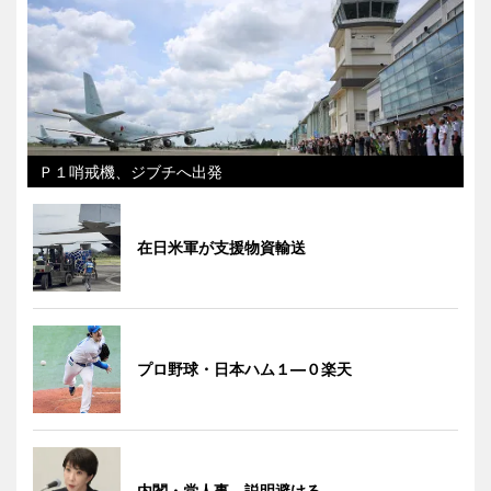
Ｐ１哨戒機、ジブチへ出発
在日米軍が支援物資輸送
プロ野球・日本ハム１―０楽天
内閣・党人事、説明避ける