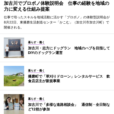
加古川でプロボノ体験説明会 仕事の経験を地域の
力に変える仕組み提案
仕事で培ったスキルを地域活動に活かす「プロボノ」の体験型説明会が
8月22日、東播磨生活創造センター「かこむ」（加古川市加古川町）で
開催される。
暮らす・働く
加古川・志方にドッグラン 地域のハブを目指して
DIYのドッグラン運営
暮らす・働く
播磨町で「草刈りドローン」レンタルサービス 飲
食店店主が新規事業
暮らす・働く
加古川で「多様な進路相談会」 通信制・全日制な
ど12校が参加