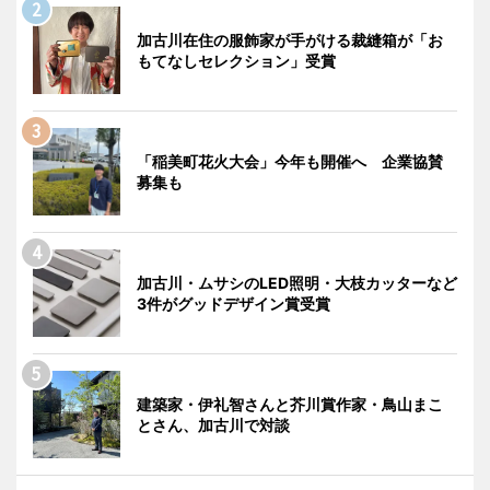
加古川在住の服飾家が手がける裁縫箱が「お
もてなしセレクション」受賞
「稲美町花火大会」今年も開催へ 企業協賛
募集も
加古川・ムサシのLED照明・大枝カッターなど
3件がグッドデザイン賞受賞
建築家・伊礼智さんと芥川賞作家・鳥山まこ
とさん、加古川で対談