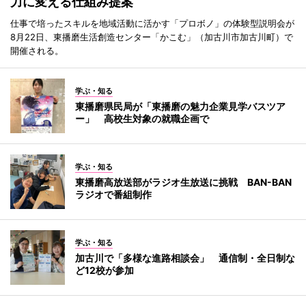
力に変える仕組み提案
仕事で培ったスキルを地域活動に活かす「プロボノ」の体験型説明会が
8月22日、東播磨生活創造センター「かこむ」（加古川市加古川町）で
開催される。
学ぶ・知る
東播磨県民局が「東播磨の魅力企業見学バスツア
ー」 高校生対象の就職企画で
学ぶ・知る
東播磨高放送部がラジオ生放送に挑戦 BAN-BAN
ラジオで番組制作
学ぶ・知る
加古川で「多様な進路相談会」 通信制・全日制な
ど12校が参加