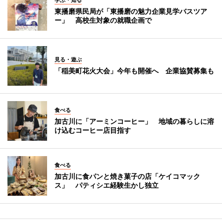
学ぶ・知る
東播磨県民局が「東播磨の魅力企業見学バスツア
ー」 高校生対象の就職企画で
見る・遊ぶ
「稲美町花火大会」今年も開催へ 企業協賛募集も
食べる
加古川に「アーミンコーヒー」 地域の暮らしに溶
け込むコーヒー店目指す
食べる
加古川に食パンと焼き菓子の店「ケイコマック
ス」 パティシエ経験生かし独立