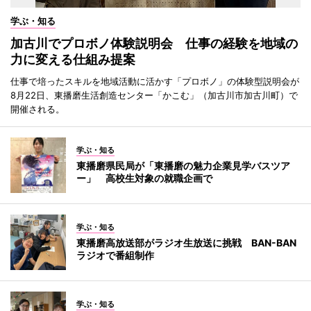
学ぶ・知る
加古川でプロボノ体験説明会 仕事の経験を地域の
力に変える仕組み提案
仕事で培ったスキルを地域活動に活かす「プロボノ」の体験型説明会が
8月22日、東播磨生活創造センター「かこむ」（加古川市加古川町）で
開催される。
学ぶ・知る
東播磨県民局が「東播磨の魅力企業見学バスツア
ー」 高校生対象の就職企画で
学ぶ・知る
東播磨高放送部がラジオ生放送に挑戦 BAN-BAN
ラジオで番組制作
学ぶ・知る