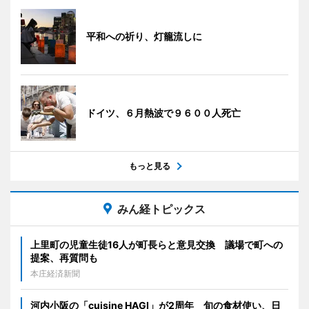
平和への祈り、灯籠流しに
ドイツ、６月熱波で９６００人死亡
もっと見る
みん経トピックス
上里町の児童生徒16人が町長らと意見交換 議場で町への
提案、再質問も
本庄経済新聞
河内小阪の「cuisine HAGI」が2周年 旬の食材使い、日