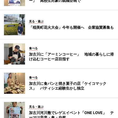
ー」 高校生対象の就職企画で
見る・遊ぶ
「稲美町花火大会」今年も開催へ 企業協賛募集も
食べる
加古川に「アーミンコーヒー」 地域の暮らしに溶
け込むコーヒー店目指す
食べる
加古川に食パンと焼き菓子の店「ケイコマック
ス」 パティシエ経験生かし独立
見る・遊ぶ
加古川河川敷でレゲエイベント「ONE LOVE」 テ
ーマは音楽・食・自然