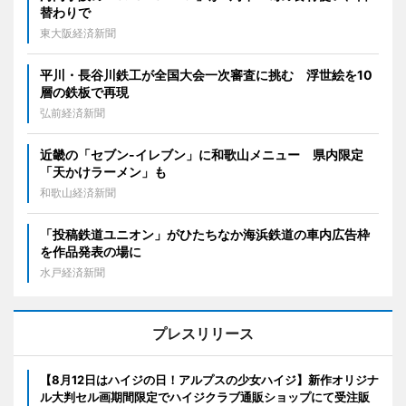
替わりで
東大阪経済新聞
平川・長谷川鉄工が全国大会一次審査に挑む 浮世絵を10
層の鉄板で再現
弘前経済新聞
近畿の「セブン-イレブン」に和歌山メニュー 県内限定
「天かけラーメン」も
和歌山経済新聞
「投稿鉄道ユニオン」がひたちなか海浜鉄道の車内広告枠
を作品発表の場に
水戸経済新聞
プレスリリース
【8月12日はハイジの日！アルプスの少女ハイジ】新作オリジナ
ル大判セル画期間限定でハイジクラブ通販ショップにて受注販