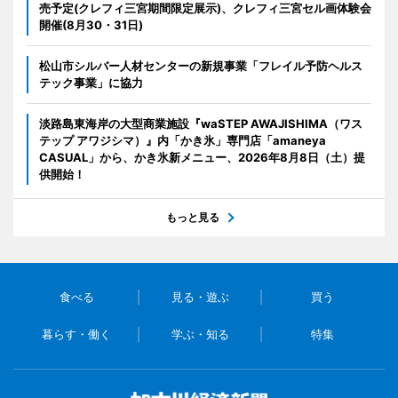
売予定(クレフィ三宮期間限定展示)、クレフィ三宮セル画体験会
開催(8月30・31日)
松山市シルバー人材センターの新規事業「フレイル予防ヘルス
テック事業」に協力
淡路島東海岸の大型商業施設『waSTEP AWAJISHIMA（ワス
テップ アワジシマ）』内「かき氷」専門店「amaneya
CASUAL」から、かき氷新メニュー、2026年8月8日（土）提
供開始！
もっと見る
食べる
見る・遊ぶ
買う
暮らす・働く
学ぶ・知る
特集