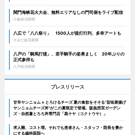
関門海峡花火大会、無料エリアなしの門司側をライブ配信
小倉経済新聞
八広で「八八祭り」 1500人が提灯行列、多幸アートも
すみだ経済新聞
八戸の「騎馬打毬」、若手騎手の姿勇ましく 20年ぶりの
正式参拝も
八戸経済新聞
プレスリリース
甘辛ヤンニョム × とろけるチーズ 夏の食欲をそそる“旨味唐揚げ
ヤンニョムチーズ丼”がこの夏限定で登場。阪急西宮ガーデン
ズ・自然薯とろろ丼専門店「黒十ヤ（コクトウヤ）」
求人難、コスト増。それでも患者さん・スタッフ・院長を豊か
にする歯科医院へ