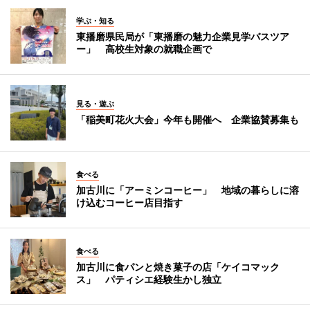
学ぶ・知る
東播磨県民局が「東播磨の魅力企業見学バスツア
ー」 高校生対象の就職企画で
見る・遊ぶ
「稲美町花火大会」今年も開催へ 企業協賛募集も
食べる
加古川に「アーミンコーヒー」 地域の暮らしに溶
け込むコーヒー店目指す
食べる
加古川に食パンと焼き菓子の店「ケイコマック
ス」 パティシエ経験生かし独立