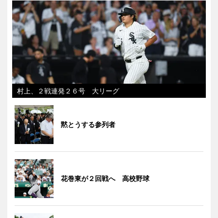
村上、２戦連発２６号 大リーグ
黙とうする参列者
花巻東が２回戦へ 高校野球