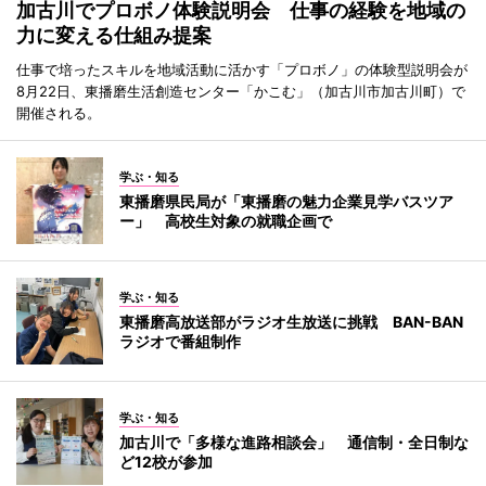
加古川でプロボノ体験説明会 仕事の経験を地域の
力に変える仕組み提案
仕事で培ったスキルを地域活動に活かす「プロボノ」の体験型説明会が
8月22日、東播磨生活創造センター「かこむ」（加古川市加古川町）で
開催される。
学ぶ・知る
東播磨県民局が「東播磨の魅力企業見学バスツア
ー」 高校生対象の就職企画で
学ぶ・知る
東播磨高放送部がラジオ生放送に挑戦 BAN-BAN
ラジオで番組制作
学ぶ・知る
加古川で「多様な進路相談会」 通信制・全日制な
ど12校が参加