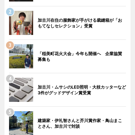
加古川在住の服飾家が手がける裁縫箱が「お
もてなしセレクション」受賞
「稲美町花火大会」今年も開催へ 企業協賛
募集も
加古川・ムサシのLED照明・大枝カッターなど
3件がグッドデザイン賞受賞
建築家・伊礼智さんと芥川賞作家・鳥山まこ
とさん、加古川で対談