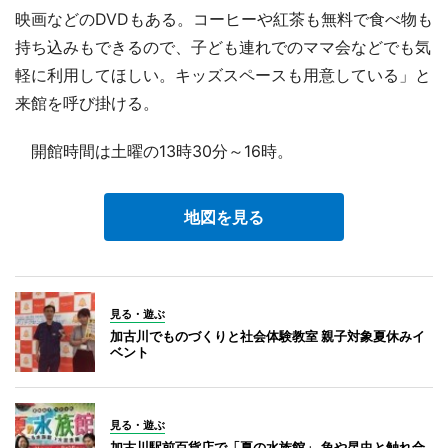
映画などのDVDもある。コーヒーや紅茶も無料で食べ物も
持ち込みもできるので、子ども連れでのママ会などでも気
軽に利用してほしい。キッズスペースも用意している」と
来館を呼び掛ける。
開館時間は土曜の13時30分～16時。
地図を見る
見る・遊ぶ
加古川でものづくりと社会体験教室 親子対象夏休みイ
ベント
見る・遊ぶ
加古川駅前百貨店で「夏の水族館」 魚や昆虫と触れ合