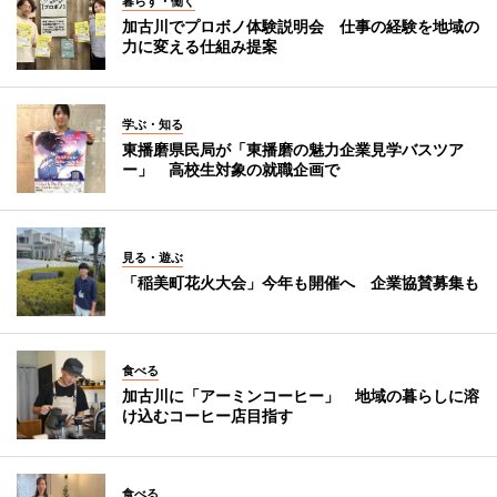
暮らす・働く
加古川でプロボノ体験説明会 仕事の経験を地域の
力に変える仕組み提案
学ぶ・知る
東播磨県民局が「東播磨の魅力企業見学バスツア
ー」 高校生対象の就職企画で
見る・遊ぶ
「稲美町花火大会」今年も開催へ 企業協賛募集も
食べる
加古川に「アーミンコーヒー」 地域の暮らしに溶
け込むコーヒー店目指す
食べる