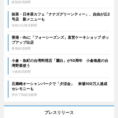
経堂経済新聞
抹茶・日本茶カフェ「ナナズグリーンティー」、自由が丘2
号店 新メニューも
自由が丘経済新聞
香港・ifcに「フォーシーズンズ」直営ケーキショップ ポッ
プアップ出店
香港経済新聞
小倉・魚町の台湾料理店「麗白」が10周年 小倉南産の台
湾野菜使う
小倉経済新聞
石廊崎オーシャンパークで「夕涼会」 来場100万人達成
セレモニーも
伊豆下田経済新聞
プレスリリース