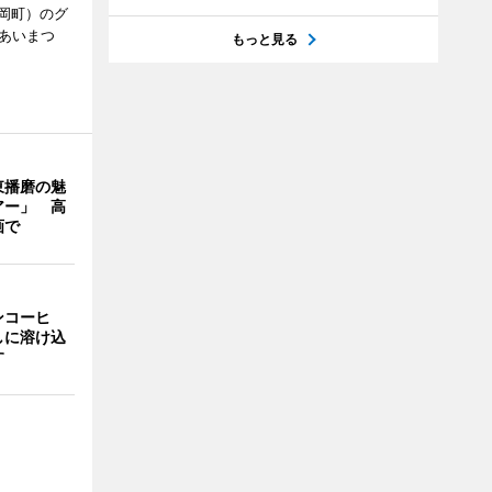
岡町）のグ
あいまつ
もっと見る
東播磨の魅
アー」 高
画で
ンコーヒ
しに溶け込
す