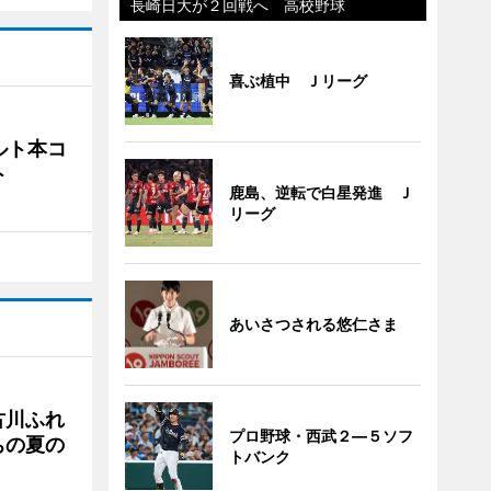
長崎日大が２回戦へ 高校野球
喜ぶ植中 Ｊリーグ
ルト本コ
ト
鹿島、逆転で白星発進 Ｊ
リーグ
あいさつされる悠仁さま
古川ふれ
プロ野球・西武２―５ソフ
ちの夏の
トバンク