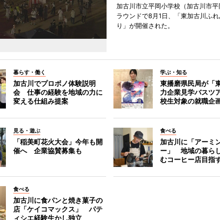
加古川市立平岡小学校（加古川市平
ラウンドで8月1日、「東加古川ふれ
り」が開催された。
暮らす・働く
学ぶ・知る
加古川でプロボノ体験説明
東播磨県民局が「
会 仕事の経験を地域の力に
力企業見学バスツ
変える仕組み提案
校生対象の就職企
見る・遊ぶ
食べる
「稲美町花火大会」今年も開
加古川に「アーミ
催へ 企業協賛募集も
ー」 地域の暮ら
むコーヒー店目指
食べる
加古川に食パンと焼き菓子の
店「ケイコマックス」 パテ
ィシエ経験生かし独立