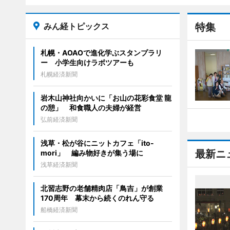
みん経トピックス
特集
札幌・AOAOで進化学ぶスタンプラリ
ー 小学生向けラボツアーも
札幌経済新聞
岩木山神社向かいに「お山の花彩食堂 龍
の憩」 和食職人の夫婦が経営
弘前経済新聞
浅草・松が谷にニットカフェ「ito-
最新ニ
mori」 編み物好きが集う場に
浅草経済新聞
北習志野の老舗精肉店「鳥吉」が創業
170周年 幕末から続くのれん守る
船橋経済新聞