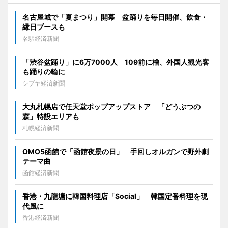
名古屋城で「夏まつり」開幕 盆踊りを毎日開催、飲食・
縁日ブースも
名駅経済新聞
「渋谷盆踊り」に6万7000人 109前に櫓、外国人観光客
も踊りの輪に
シブヤ経済新聞
大丸札幌店で任天堂ポップアップストア 「どうぶつの
森」特設エリアも
札幌経済新聞
OMO5函館で「函館夜景の日」 手回しオルガンで野外劇
テーマ曲
函館経済新聞
香港・九龍塘に韓国料理店「Social」 韓国定番料理を現
代風に
香港経済新聞