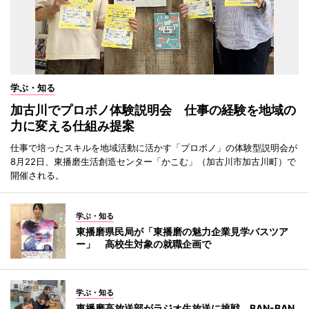
学ぶ・知る
加古川でプロボノ体験説明会 仕事の経験を地域の
力に変える仕組み提案
仕事で培ったスキルを地域活動に活かす「プロボノ」の体験型説明会が
8月22日、東播磨生活創造センター「かこむ」（加古川市加古川町）で
開催される。
学ぶ・知る
東播磨県民局が「東播磨の魅力企業見学バスツア
ー」 高校生対象の就職企画で
学ぶ・知る
東播磨高放送部がラジオ生放送に挑戦 BAN-BAN