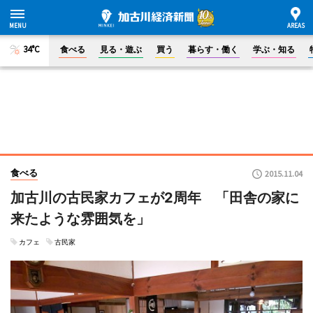
34°C
食べる
見る・遊ぶ
買う
暮らす・働く
学ぶ・知る
食べる
2015.11.04
加古川の古民家カフェが2周年 「田舎の家に
来たような雰囲気を」
カフェ
古民家