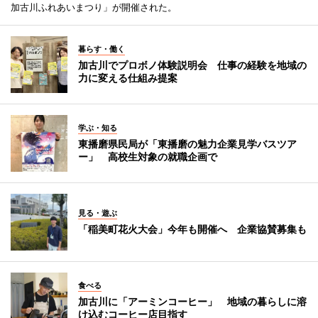
加古川ふれあいまつり」が開催された。
暮らす・働く
加古川でプロボノ体験説明会 仕事の経験を地域の
力に変える仕組み提案
学ぶ・知る
東播磨県民局が「東播磨の魅力企業見学バスツア
ー」 高校生対象の就職企画で
見る・遊ぶ
「稲美町花火大会」今年も開催へ 企業協賛募集も
食べる
加古川に「アーミンコーヒー」 地域の暮らしに溶
け込むコーヒー店目指す