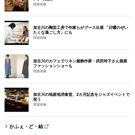
関連画像
加古川の陶芸工房で作家らがブース出展 「日曜のぜい
たくな過ごし方」にも
関連画像
加古川のカフェでリネン服飾作家・武田玲子さん個展
ファッションショーも
関連画像
加古川の地産地消食堂、2カ月記念をジャズイベントで
祝う
関連画像
かふぇ・ど・結