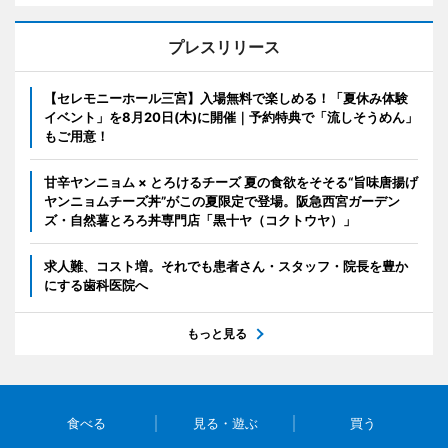
プレスリリース
【セレモニーホール三宮】入場無料で楽しめる！「夏休み体験
イベント」を8月20日(木)に開催｜予約特典で「流しそうめん」
もご用意！
甘辛ヤンニョム × とろけるチーズ 夏の食欲をそそる“旨味唐揚げ
ヤンニョムチーズ丼”がこの夏限定で登場。阪急西宮ガーデン
ズ・自然薯とろろ丼専門店「黒十ヤ（コクトウヤ）」
求人難、コスト増。それでも患者さん・スタッフ・院長を豊か
にする歯科医院へ
もっと見る
食べる
見る・遊ぶ
買う