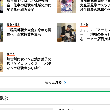
加古川でプロボノ体験説明
東播磨県民局が「
会 仕事の経験を地域の力に
力企業見学バスツ
変える仕組み提案
校生対象の就職企
見る・遊ぶ
食べる
「稲美町花火大会」今年も開
加古川に「アーミ
催へ 企業協賛募集も
ー」 地域の暮ら
むコーヒー店目指
食べる
加古川に食パンと焼き菓子の
店「ケイコマックス」 パテ
ィシエ経験生かし独立
もっと見る
遊ぶ