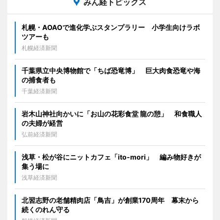
みん経トピックス
札幌・AOAOで進化学ぶスタンプラリー 小学生向けラボ
ツアーも
札幌経済新聞
千葉県立中央博物館で「ちば恐竜博」 巨大肉食恐竜や海
の捕食者も
千葉経済新聞
岩木山神社向かいに「お山の花彩食堂 龍の憩」 和食職人
の夫婦が経営
弘前経済新聞
浅草・松が谷にニットカフェ「ito-mori」 編み物好きが
集う場に
浅草経済新聞
北習志野の老舗精肉店「鳥吉」が創業170周年 幕末から
続くのれん守る