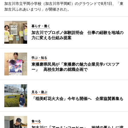
加古川市立平岡小学校（加古川市平岡町）のグラウンドで8月1日、「東
加古川ふれあいまつり」が開催された。
暮らす・働く
加古川でプロボノ体験説明会 仕事の経験を地域の
力に変える仕組み提案
学ぶ・知る
東播磨県民局が「東播磨の魅力企業見学バスツア
ー」 高校生対象の就職企画で
見る・遊ぶ
「稲美町花火大会」今年も開催へ 企業協賛募集も
食べる
加古川に「アーミンコーヒー」 地域の暮らしに溶