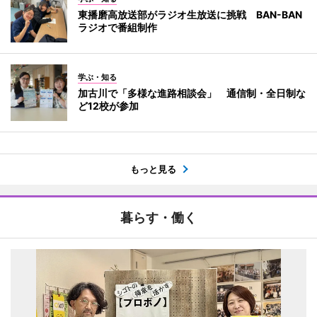
東播磨高放送部がラジオ生放送に挑戦 BAN-BAN
ラジオで番組制作
学ぶ・知る
加古川で「多様な進路相談会」 通信制・全日制な
ど12校が参加
もっと見る
暮らす・働く