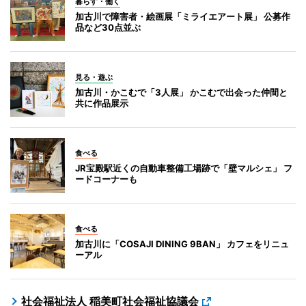
暮らす・働く
加古川で障害者・絵画展「ミライエアート展」 公募作
品など30点並ぶ
見る・遊ぶ
加古川・かこむで「3人展」 かこむで出会った仲間と
共に作品展示
食べる
JR宝殿駅近くの自動車整備工場跡で「壁マルシェ」 フ
ードコーナーも
食べる
加古川に「COSAJI DINING 9BAN」 カフェをリニュ
ーアル
社会福祉法人 稲美町社会福祉協議会