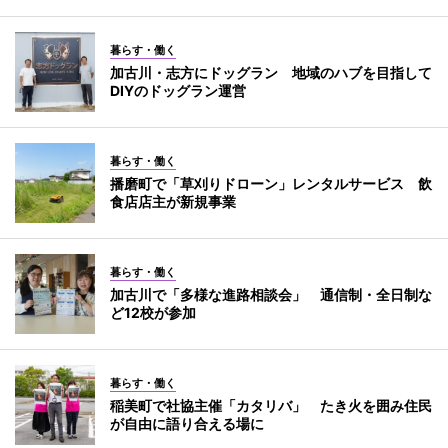
暮らす・働く
加古川・志方にドッグラン 地域のハブを目指して
DIYのドッグラン運営
暮らす・働く
播磨町で「草刈りドローン」レンタルサービス 飲
食店店主が新規事業
暮らす・働く
加古川で「多様な進路相談会」 通信制・全日制な
ど12校が参加
暮らす・働く
稲美町で社協主催「カタリバ」 たき火を囲み住民
が自由に語り合える場に