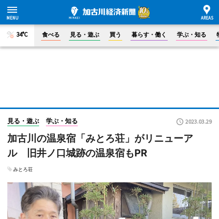
34°C
食べる
見る・遊ぶ
買う
暮らす・働く
学ぶ・知る
見る・遊ぶ
学ぶ・知る
2023.03.29
加古川の温泉宿「みとろ荘」がリニューア
ル 旧井ノ口城跡の温泉宿もPR
みとろ荘