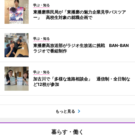
学ぶ・知る
東播磨県民局が「東播磨の魅力企業見学バスツア
ー」 高校生対象の就職企画で
学ぶ・知る
東播磨高放送部がラジオ生放送に挑戦 BAN-BAN
ラジオで番組制作
学ぶ・知る
加古川で「多様な進路相談会」 通信制・全日制な
ど12校が参加
もっと見る
暮らす・働く