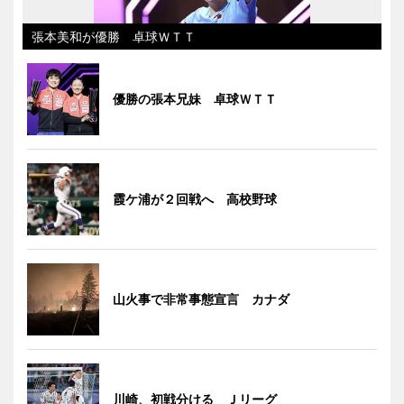
張本美和が優勝 卓球ＷＴＴ
優勝の張本兄妹 卓球ＷＴＴ
霞ケ浦が２回戦へ 高校野球
山火事で非常事態宣言 カナダ
川崎、初戦分ける Ｊリーグ