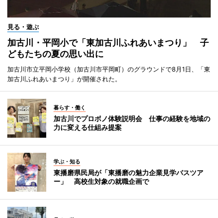
見る・遊ぶ
加古川・平岡小で「東加古川ふれあいまつり」 子
どもたちの夏の思い出に
加古川市立平岡小学校（加古川市平岡町）のグラウンドで8月1日、「東
加古川ふれあいまつり」が開催された。
暮らす・働く
加古川でプロボノ体験説明会 仕事の経験を地域の
力に変える仕組み提案
学ぶ・知る
東播磨県民局が「東播磨の魅力企業見学バスツア
ー」 高校生対象の就職企画で