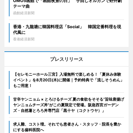
OMO5函館で「函館夜景の日」 手回しオルガンで野外劇
テーマ曲
函館経済新聞
香港・九龍塘に韓国料理店「Social」 韓国定番料理を現
代風に
香港経済新聞
プレスリリース
【セレモニーホール三宮】入場無料で楽しめる！「夏休み体験
イベント」を8月20日(木)に開催｜予約特典で「流しそうめん」
もご用意！
甘辛ヤンニョム × とろけるチーズ 夏の食欲をそそる“旨味唐揚げ
ヤンニョムチーズ丼”がこの夏限定で登場。阪急西宮ガーデン
ズ・自然薯とろろ丼専門店「黒十ヤ（コクトウヤ）」
求人難、コスト増。それでも患者さん・スタッフ・院長を豊か
にする歯科医院へ