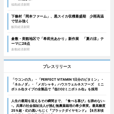
福島経済新聞
下條村「岡本ファーム」、黒スイカ収穫最盛期 少雨高温
で甘み強く
飯田経済新聞
倉敷・美観地区で「希莉光あかり」新作展 「夏の涼」テ
ーマに28点
倉敷経済新聞
プレスリリース
「ウコンの力」・「PERFECT VITAMIN 1日分のビタミン」・
「ネルノダ」・「メガシャキ」ハウスウェルネスフーズ ミニ
ボトル缶タイプの全製品で『低CO2ミニボトル缶』を採用
人生の最期を迎えるその瞬間まで、「食べる喜び」を諦めない-
-。兵庫の社会福祉法人が挑む無農薬栽培の希少果実。最高糖度
25％超・幻の黒いちじく『ブラックダイヤモンド』【8月末頃