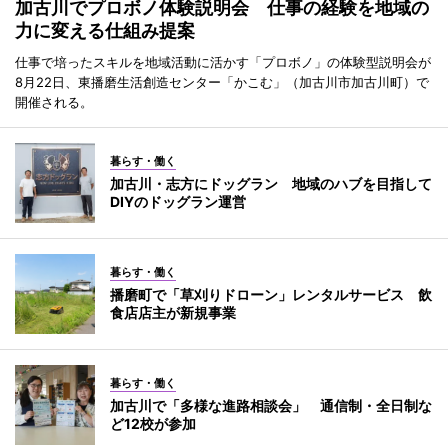
加古川でプロボノ体験説明会 仕事の経験を地域の
力に変える仕組み提案
仕事で培ったスキルを地域活動に活かす「プロボノ」の体験型説明会が
8月22日、東播磨生活創造センター「かこむ」（加古川市加古川町）で
開催される。
暮らす・働く
加古川・志方にドッグラン 地域のハブを目指して
DIYのドッグラン運営
暮らす・働く
播磨町で「草刈りドローン」レンタルサービス 飲
食店店主が新規事業
暮らす・働く
加古川で「多様な進路相談会」 通信制・全日制な
ど12校が参加