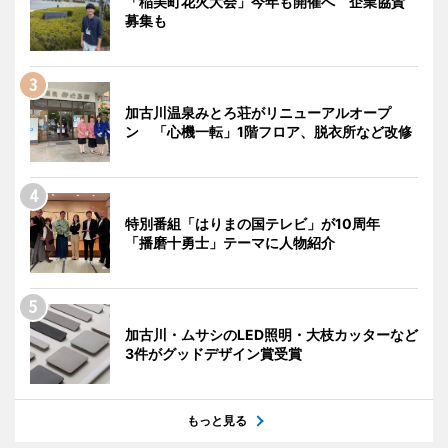
「稲美町花火大会」今年も開催へ 企業協賛
募集も
加古川温泉みとろ荘がリニューアルオープ
ン 「心機一転」1階フロア、脱衣所など改修
特別番組「はりまの国テレビ」が10周年
「播磨十勇士」テーマに人物紹介
加古川・ムサシのLED照明・大枝カッターなど
3件がグッドデザイン賞受賞
もっと見る