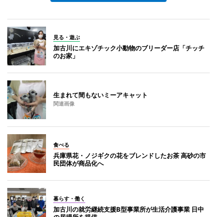
見る・遊ぶ
加古川にエキゾチック小動物のブリーダー店「チッチ
のお家」
生まれて間もないミーアキャット
関連画像
食べる
兵庫県花・ノジギクの花をブレンドしたお茶 高砂の市
民団体が商品化へ
暮らす・働く
加古川の就労継続支援B型事業所が生活介護事業 日中
の居場所を提供