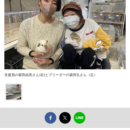
支援員の簑田由美さん(右)とブリーダーの簑田礼さん（左）