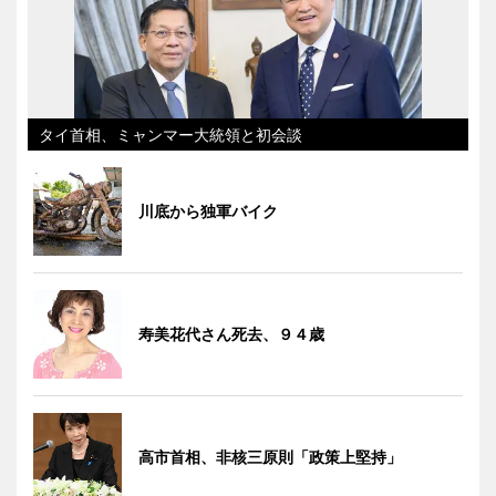
タイ首相、ミャンマー大統領と初会談
川底から独軍バイク
寿美花代さん死去、９４歳
高市首相、非核三原則「政策上堅持」