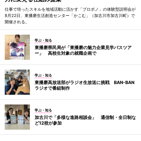
仕事で培ったスキルを地域活動に活かす「プロボノ」の体験型説明会が
8月22日、東播磨生活創造センター「かこむ」（加古川市加古川町）で
開催される。
学ぶ・知る
東播磨県民局が「東播磨の魅力企業見学バスツア
ー」 高校生対象の就職企画で
学ぶ・知る
東播磨高放送部がラジオ生放送に挑戦 BAN-BAN
ラジオで番組制作
学ぶ・知る
加古川で「多様な進路相談会」 通信制・全日制な
ど12校が参加