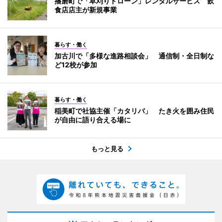
播磨町で「草刈りドローン」レンタルサービス 飲
食店店主が新規事業
暮らす・働く
加古川で「多様な進路相談会」 通信制・全日制な
ど12校が参加
暮らす・働く
稲美町で社協主催「カタリバ」 たき火を囲み住民
が自由に語り合える場に
もっと見る