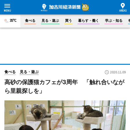
35°C
食べる
見る・遊ぶ
買う
暮らす・働く
学ぶ・知る
食べる
見る・遊ぶ
2020.11.09
高砂の保護猫カフェが3周年 「触れ合いなが
ら里親探しを」