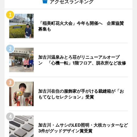
アクセスランキング
「稲美町花火大会」今年も開催へ 企業協賛
募集も
加古川温泉みとろ荘がリニューアルオープ
ン 「心機一転」1階フロア、脱衣所など改修
加古川在住の服飾家が手がける裁縫箱が「お
もてなしセレクション」受賞
加古川・ムサシのLED照明・大枝カッターなど
3件がグッドデザイン賞受賞