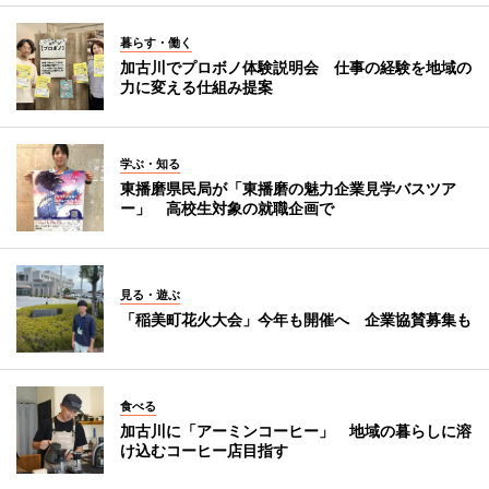
暮らす・働く
加古川でプロボノ体験説明会 仕事の経験を地域の
力に変える仕組み提案
学ぶ・知る
東播磨県民局が「東播磨の魅力企業見学バスツア
ー」 高校生対象の就職企画で
見る・遊ぶ
「稲美町花火大会」今年も開催へ 企業協賛募集も
食べる
加古川に「アーミンコーヒー」 地域の暮らしに溶
け込むコーヒー店目指す