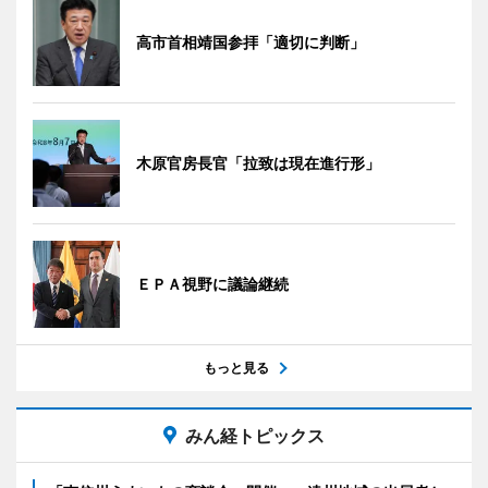
高市首相靖国参拝「適切に判断」
木原官房長官「拉致は現在進行形」
ＥＰＡ視野に議論継続
もっと見る
みん経トピックス