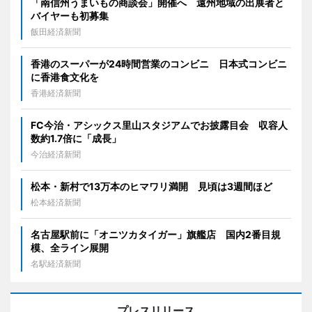
「南信州うまいもの商談会」開催へ 遠州地域の出展者と
バイヤーも初募集
飯田経済新聞
香港のスーパーが24時間営業のコンビニ 日本式コンビニ
に香港食文化を
香港経済新聞
FC今治・アシックス里山スタジアムでお披露目会 収容人
数約1.7倍に「成長」
今治経済新聞
松本・新村で13万本のヒマワリ満開 見頃は3週間ほど
松本経済新聞
名古屋駅前に「オニツカタイガー」旗艦店 国内2番目規
模、全ライン展開
名駅経済新聞
プレスリリース