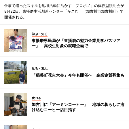
仕事で培ったスキルを地域活動に活かす「プロボノ」の体験型説明会が
8月22日、東播磨生活創造センター「かこむ」（加古川市加古川町）で
開催される。
学ぶ・知る
東播磨県民局が「東播磨の魅力企業見学バスツア
ー」 高校生対象の就職企画で
見る・遊ぶ
「稲美町花火大会」今年も開催へ 企業協賛募集も
食べる
加古川に「アーミンコーヒー」 地域の暮らしに溶
け込むコーヒー店目指す