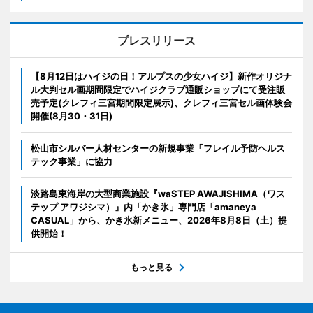
プレスリリース
【8月12日はハイジの日！アルプスの少女ハイジ】新作オリジナ
ル大判セル画期間限定でハイジクラブ通販ショップにて受注販
売予定(クレフィ三宮期間限定展示)、クレフィ三宮セル画体験会
開催(8月30・31日)
松山市シルバー人材センターの新規事業「フレイル予防ヘルス
テック事業」に協力
淡路島東海岸の大型商業施設『waSTEP AWAJISHIMA（ワス
テップ アワジシマ）』内「かき氷」専門店「amaneya
CASUAL」から、かき氷新メニュー、2026年8月8日（土）提
供開始！
もっと見る