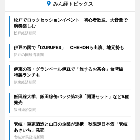
みん経トピックス
松戸でロックセッションイベント 初心者歓迎、大音量で
演奏楽しむ
松戸経済新聞
伊豆の国で「IZURUFES」 CHEHONら出演、地元勢も
伊豆の国経済新聞
伊東の宿・グランベール伊豆で「旅するお茶会」台湾編
特製ランチも
伊東経済新聞
飯田線大学、飯田線缶バッジ第2弾「開運セット」など5種
発売
飯田経済新聞
壱岐・重家酒造と山口の企業が連携 秋限定日本酒「壱岐
あきいち」発売
壱岐対馬経済新聞