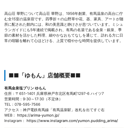
高山荘 華野について高山荘 華野は、1956年創業、有馬温泉の高台に佇
む全15室の温泉宿です。四季折々の山野草や花、器、家具、アートが随
所に配された館内には、和の美意識と静けさが息づいています。ミシュ
ランガイドにも5年連続で掲載され、有馬の名湯である金泉・銀泉、季
節の素材を活かした料理、細やかなおもてなしを通じて、訪れる方に日
常の喧騒を離れて心ほどける、上質で穏やかな時間を提供しています。
■■「ゆもん」店舗概要■■
有馬金泉塩プリン ゆもん
住所：〒651-1401 兵庫県神戸市北区有馬町1297-6 ハイツ7
営業時間：9:30～17:30（不定休）
TEL：078-595-7566
アクセス：神戸電鉄有馬線「有馬温泉駅」改札を出てすぐ右
WEB：
https://arima-yumon.jp/
Instagram：
https://www.instagram.com/yumon.pudding_arima/