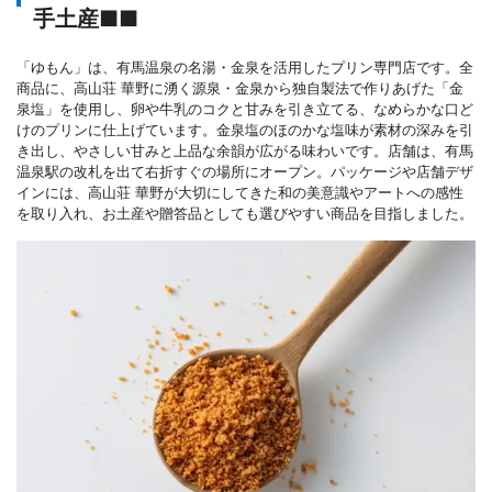
手土産■■
「ゆもん」は、有馬温泉の名湯・金泉を活用したプリン専門店です。全
商品に、高山荘 華野に湧く源泉・金泉から独自製法で作りあげた「金
泉塩」を使用し、卵や牛乳のコクと甘みを引き立てる、なめらかな口ど
けのプリンに仕上げています。金泉塩のほのかな塩味が素材の深みを引
き出し、やさしい甘みと上品な余韻が広がる味わいです。店舗は、有馬
温泉駅の改札を出て右折すぐの場所にオープン。パッケージや店舗デザ
インには、高山荘 華野が大切にしてきた和の美意識やアートへの感性
を取り入れ、お土産や贈答品としても選びやすい商品を目指しました。