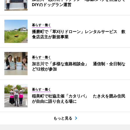
DIYのドッグラン運営
暮らす・働く
播磨町で「草刈りドローン」レンタルサービス 飲
食店店主が新規事業
暮らす・働く
加古川で「多様な進路相談会」 通信制・全日制な
ど12校が参加
暮らす・働く
稲美町で社協主催「カタリバ」 たき火を囲み住民
が自由に語り合える場に
もっと見る