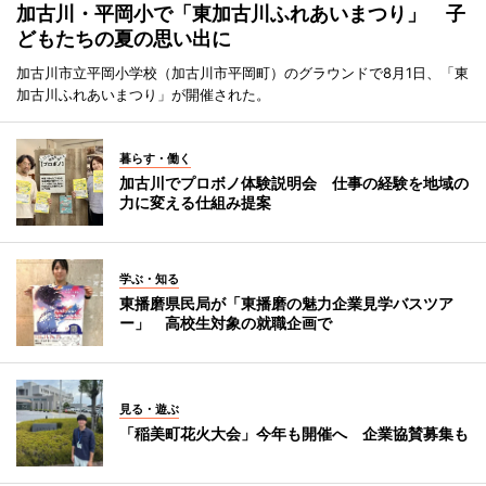
加古川・平岡小で「東加古川ふれあいまつり」 子
どもたちの夏の思い出に
加古川市立平岡小学校（加古川市平岡町）のグラウンドで8月1日、「東
加古川ふれあいまつり」が開催された。
暮らす・働く
加古川でプロボノ体験説明会 仕事の経験を地域の
力に変える仕組み提案
学ぶ・知る
東播磨県民局が「東播磨の魅力企業見学バスツア
ー」 高校生対象の就職企画で
見る・遊ぶ
「稲美町花火大会」今年も開催へ 企業協賛募集も