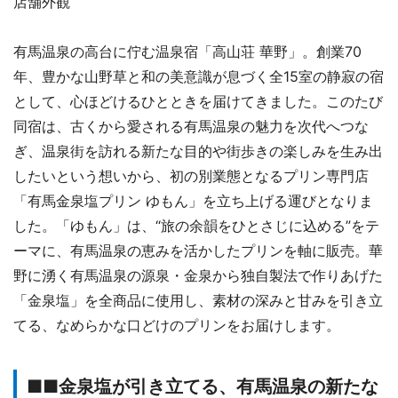
店舗外観
有馬温泉の高台に佇む温泉宿「高山荘 華野」。創業70
年、豊かな山野草と和の美意識が息づく全15室の静寂の宿
として、心ほどけるひとときを届けてきました。このたび
同宿は、古くから愛される有馬温泉の魅力を次代へつな
ぎ、温泉街を訪れる新たな目的や街歩きの楽しみを生み出
したいという想いから、初の別業態となるプリン専門店
「有馬金泉塩プリン ゆもん」を立ち上げる運びとなりま
した。「ゆもん」は、“旅の余韻をひとさじに込める”をテ
ーマに、有馬温泉の恵みを活かしたプリンを軸に販売。華
野に湧く有馬温泉の源泉・金泉から独自製法で作りあげた
「金泉塩」を全商品に使用し、素材の深みと甘みを引き立
てる、なめらかな口どけのプリンをお届けします。
■■金泉塩が引き立てる、有馬温泉の新たな