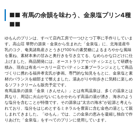
■■ 有馬の余韻を味わう、金泉塩プリン4種
■■
ゆもんのプリンは、すべて店内工房で一つひとつ丁寧に手作りしていま
す。高山荘 華野の源泉・金泉から生まれた「金泉塩」に、北海道産牛
乳のコク、奄美諸島産さとうきび100％の素焚糖によるまろやかな風味
を重ね、素材本来の甘みと奥行きを引き立てる、なめらかな口どけに仕
上げました。商品開発には、オーストラリアでパティシエとして研鑽を
積み、現在は有名ベーカリー店でパティシエ兼ブーランジェとして商品
づくりに携わる福井孝玄氏が参画。専門的な知見をもとに、金泉塩と素
材のバランスを細部まで整えました。湯あがりや街歩きに気軽に楽しめ
るソフトクリームも販売予定です。
有馬温泉の源泉「金泉（きんせん）」とは有馬温泉は、多くの温泉とは
異なり、周辺に火山がないにもかかわらず高温の湯が湧き、海水のよう
な塩分を含むことが特徴です。その源泉は“太古の海水”が起源と考えら
れており、塩分をはじめとするミネラルを豊富に含む金色の湯として親
しまれてきました。「ゆもん」では、この金泉の恵みを凝縮し独自で作
りあげた「金泉塩」をすべてのプリンに使用しています。