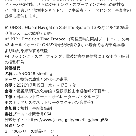
ドオーバ※3性能、さらにジャミング・スプーフィング※4への耐性な
ど、海で磨いた信頼性をネットワーク事業者・データセンター事業者の
皆様に提供します。
※1 GNSS：Global Navigation Satellite System（GPSなどを含む衛星
測位システムの総称）の略
※2 PTP：Precision Time Protocol（高精度時刻同期プロトコル）の略
※3 ホールドオーバ：GNSS信号が受信できない場合でも内部発振器に
より時刻を維持する機能
※4 ジャミング・スプーフィング：電波妨害や偽信号による測位・時刻
の攪乱行為
開催概要
名称
：JANOG58 Meeting
テーマ
：技術の成熟と次代への継承
会期
：2026年7月15日（水）～17日（金）
会場
：愛媛県県民文化会館（愛媛県松山市道後町2丁目5-1）
主催
：日本ネットワーク・オペレーターズ・グループ
ホスト
：アリスタネットワークスジャパン合同会社
参加費
：無料（事前登録制）
当社ブース
：小間番号054
公式サイト
：
https://www.janog.gr.jp/meeting/janog58/
関連リンク
GF-100シリーズ製品ページ：