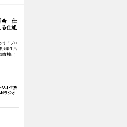
明会 仕
える仕組
かす「プロ
東播磨生活
加古川町）
ラジオ生放
ANラジオ