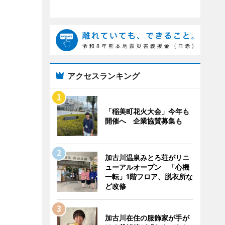
アクセスランキング
「稲美町花火大会」今年も
開催へ 企業協賛募集も
加古川温泉みとろ荘がリニ
ューアルオープン 「心機
一転」1階フロア、脱衣所な
ど改修
加古川在住の服飾家が手が