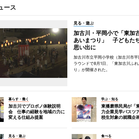
ュース
見る・遊ぶ
加古川・平岡小で「東加
あいまつり」 子どもた
思い出に
加古川市立平岡小学校（加古川市平
ラウンドで8月1日、「東加古川ふれ
り」が開催された。
暮らす・働く
学ぶ・知る
加古川でプロボノ体験説明
東播磨県民局が「
会 仕事の経験を地域の力に
力企業見学バスツ
変える仕組み提案
校生対象の就職企
見る・遊ぶ
食べる