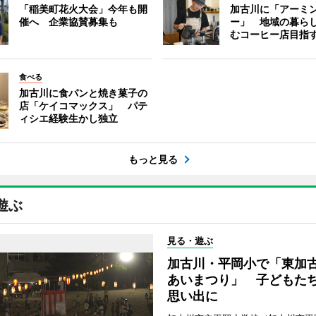
「稲美町花火大会」今年も開
加古川に「アーミ
催へ 企業協賛募集も
ー」 地域の暮ら
むコーヒー店目指
食べる
加古川に食パンと焼き菓子の
店「ケイコマックス」 パテ
ィシエ経験生かし独立
もっと見る
遊ぶ
見る・遊ぶ
加古川・平岡小で「東加
あいまつり」 子どもた
思い出に