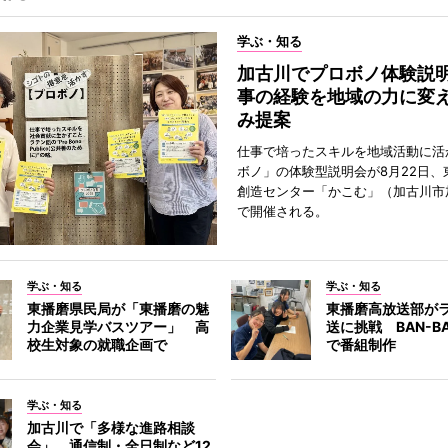
学ぶ・知る
加古川でプロボノ体験説
事の経験を地域の力に変
み提案
仕事で培ったスキルを地域活動に活
ボノ」の体験型説明会が8月22日、
創造センター「かこむ」（加古川市
で開催される。
学ぶ・知る
学ぶ・知る
東播磨県民局が「東播磨の魅
東播磨高放送部が
力企業見学バスツアー」 高
送に挑戦 BAN-B
校生対象の就職企画で
で番組制作
学ぶ・知る
加古川で「多様な進路相談
会」 通信制・全日制など12