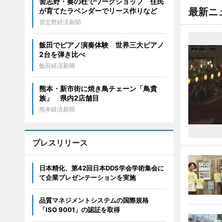
習志野・奏の杜でワークショップ 住民
最新ニ
が育てたラベンダーでリース作りなど
習志野経済新聞
飯田でピアノ演奏体験 世界三大ピアノ
2台を弾き比べ
飯田経済新聞
熊本・新市街に焼き鳥チェーン「鳥貴
族」 県内2店舗目
熊本経済新聞
プレスリリース
日本精化、第42回日本DDS学会学術集会に
て企業プレゼンテーションを実施
品質マネジメントシステムの国際規格
「ISO 9001」の認証を取得