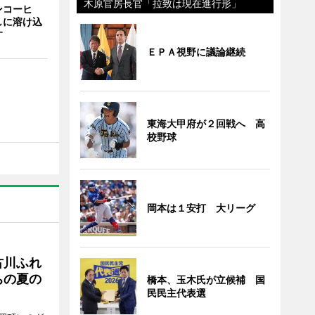
木原官房長官「拉致は現在進行形」
ンコーヒ
しに溶け込
す
ＥＰＡ視野に議論継続
東海大甲府が２回戦へ 高
校野球
岡本は１安打 大リーグ
古川ふれ
ちの夏の
橋本、玉木氏が立候補 国
民民主代表選