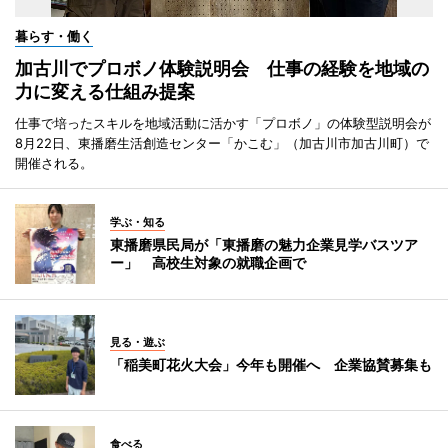
暮らす・働く
加古川でプロボノ体験説明会 仕事の経験を地域の
力に変える仕組み提案
仕事で培ったスキルを地域活動に活かす「プロボノ」の体験型説明会が
8月22日、東播磨生活創造センター「かこむ」（加古川市加古川町）で
開催される。
学ぶ・知る
東播磨県民局が「東播磨の魅力企業見学バスツア
ー」 高校生対象の就職企画で
見る・遊ぶ
「稲美町花火大会」今年も開催へ 企業協賛募集も
食べる