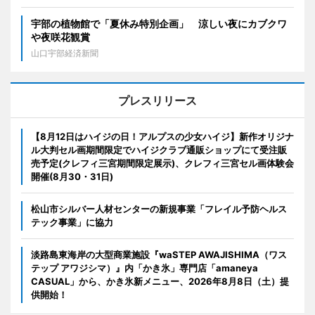
宇部の植物館で「夏休み特別企画」 涼しい夜にカブクワ
や夜咲花観賞
山口宇部経済新聞
プレスリリース
【8月12日はハイジの日！アルプスの少女ハイジ】新作オリジナ
ル大判セル画期間限定でハイジクラブ通販ショップにて受注販
売予定(クレフィ三宮期間限定展示)、クレフィ三宮セル画体験会
開催(8月30・31日)
松山市シルバー人材センターの新規事業「フレイル予防ヘルス
テック事業」に協力
淡路島東海岸の大型商業施設『waSTEP AWAJISHIMA（ワス
テップ アワジシマ）』内「かき氷」専門店「amaneya
CASUAL」から、かき氷新メニュー、2026年8月8日（土）提
供開始！