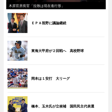
木原官房長官「拉致は現在進行形」
ＥＰＡ視野に議論継続
東海大甲府が２回戦へ 高校野球
岡本は１安打 大リーグ
橋本、玉木氏が立候補 国民民主代表選