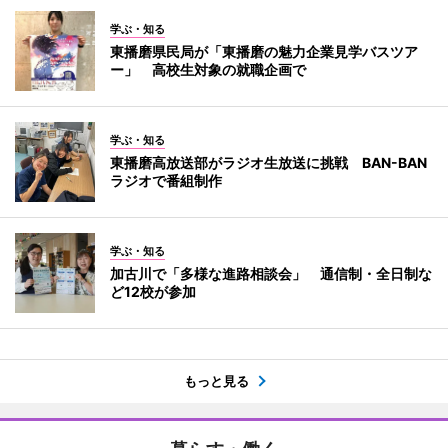
学ぶ・知る
東播磨県民局が「東播磨の魅力企業見学バスツア
ー」 高校生対象の就職企画で
学ぶ・知る
東播磨高放送部がラジオ生放送に挑戦 BAN-BAN
ラジオで番組制作
学ぶ・知る
加古川で「多様な進路相談会」 通信制・全日制な
ど12校が参加
もっと見る