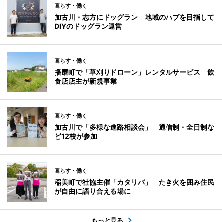
暮らす・働く
加古川・志方にドッグラン 地域のハブを目指して
DIYのドッグラン運営
暮らす・働く
播磨町で「草刈りドローン」レンタルサービス 飲
食店店主が新規事業
暮らす・働く
加古川で「多様な進路相談会」 通信制・全日制な
ど12校が参加
暮らす・働く
稲美町で社協主催「カタリバ」 たき火を囲み住民
が自由に語り合える場に
もっと見る