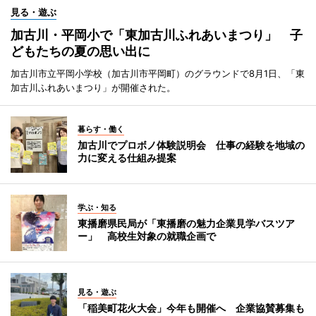
見る・遊ぶ
加古川・平岡小で「東加古川ふれあいまつり」 子
どもたちの夏の思い出に
加古川市立平岡小学校（加古川市平岡町）のグラウンドで8月1日、「東
加古川ふれあいまつり」が開催された。
暮らす・働く
加古川でプロボノ体験説明会 仕事の経験を地域の
力に変える仕組み提案
学ぶ・知る
東播磨県民局が「東播磨の魅力企業見学バスツア
ー」 高校生対象の就職企画で
見る・遊ぶ
「稲美町花火大会」今年も開催へ 企業協賛募集も