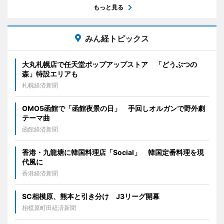
もっと見る
みん経トピックス
大丸札幌店で任天堂ポップアップストア 「どうぶつの
森」特設エリアも
札幌経済新聞
OMO5函館で「函館夜景の日」 手回しオルガンで野外劇
テーマ曲
函館経済新聞
香港・九龍塘に韓国料理店「Social」 韓国定番料理を現
代風に
香港経済新聞
SC相模原、熊本と引き分け J3リーグ開幕
相模原町田経済新聞