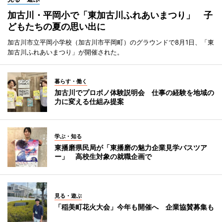
加古川・平岡小で「東加古川ふれあいまつり」 子
どもたちの夏の思い出に
加古川市立平岡小学校（加古川市平岡町）のグラウンドで8月1日、「東
加古川ふれあいまつり」が開催された。
暮らす・働く
加古川でプロボノ体験説明会 仕事の経験を地域の
力に変える仕組み提案
学ぶ・知る
東播磨県民局が「東播磨の魅力企業見学バスツア
ー」 高校生対象の就職企画で
見る・遊ぶ
「稲美町花火大会」今年も開催へ 企業協賛募集も