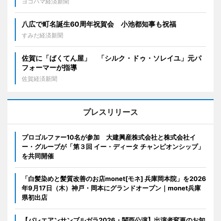
ヨコハマ経済新聞
八広で町名誕生60周年祝賀会 小池都知事も祝福
すみだ経済新聞
佐賀に「ばくてん屋」 「シルク・ドゥ・ソレイユ」元パ
フォーマーが指導
佐賀経済新聞
プレスリリース
プロゴルファー10名が参加 大建興産株式会社と株式会社イ
ー・グルーブが「第３回 イー・ディータ チャンピオンシップ」
を共同開催
「白髪染めと髪質改善のお店monet[モネ] 兵庫岡本院」を2026
年9月17日（木）神戸・岡本にグランドオープン｜monet兵庫
県初出店
【バレエアンサンブルガラ2026・関西公演】出演者変更のお知