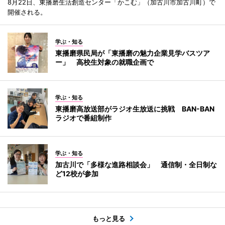
8月22日、東播磨生活創造センター「かこむ」（加古川市加古川町）で
開催される。
学ぶ・知る
東播磨県民局が「東播磨の魅力企業見学バスツア
ー」 高校生対象の就職企画で
学ぶ・知る
東播磨高放送部がラジオ生放送に挑戦 BAN-BAN
ラジオで番組制作
学ぶ・知る
加古川で「多様な進路相談会」 通信制・全日制な
ど12校が参加
もっと見る