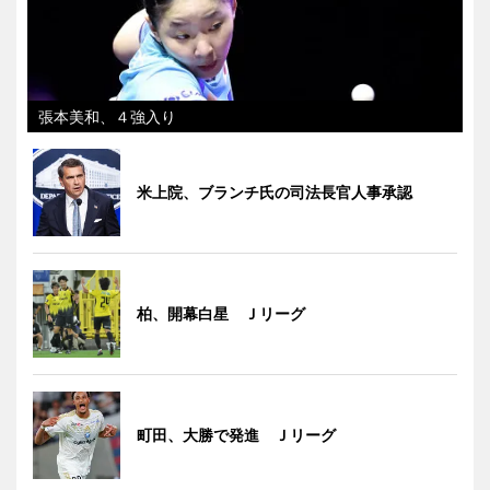
張本美和、４強入り
米上院、ブランチ氏の司法長官人事承認
柏、開幕白星 Ｊリーグ
町田、大勝で発進 Ｊリーグ