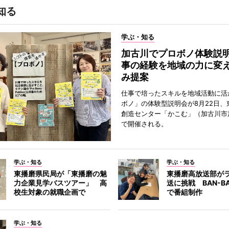
知る
学ぶ・知る
加古川でプロボノ体験説
事の経験を地域の力に変
み提案
仕事で培ったスキルを地域活動に活
ボノ」の体験型説明会が8月22日、
創造センター「かこむ」（加古川市
で開催される。
学ぶ・知る
学ぶ・知る
東播磨県民局が「東播磨の魅
東播磨高放送部が
力企業見学バスツアー」 高
送に挑戦 BAN-B
校生対象の就職企画で
で番組制作
学ぶ・知る