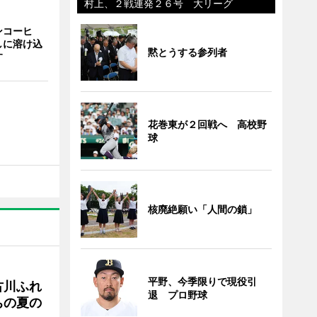
村上、２戦連発２６号 大リーグ
ンコーヒ
しに溶け込
黙とうする参列者
す
花巻東が２回戦へ 高校野
球
核廃絶願い「人間の鎖」
平野、今季限りで現役引
古川ふれ
退 プロ野球
ちの夏の