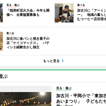
見る・遊ぶ
食べる
「稲美町花火大会」今年も開
加古川に「アーミ
催へ 企業協賛募集も
ー」 地域の暮ら
むコーヒー店目指
食べる
加古川に食パンと焼き菓子の
店「ケイコマックス」 パテ
ィシエ経験生かし独立
もっと見る
遊ぶ
見る・遊ぶ
加古川・平岡小で「東加
あいまつり」 子どもた