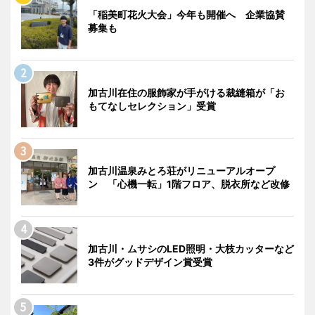
「稲美町花火大会」今年も開催へ 企業協賛
募集も
加古川在住の服飾家が手がける裁縫箱が「お
もてなしセレクション」受賞
加古川温泉みとろ荘がリニューアルオープ
ン 「心機一転」1階フロア、脱衣所など改修
加古川・ムサシのLED照明・大枝カッターなど
3件がグッドデザイン賞受賞