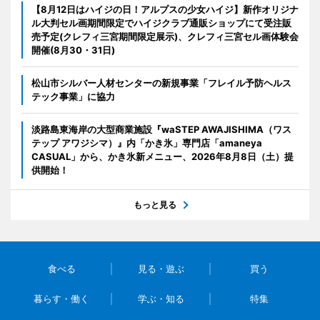
【8月12日はハイジの日！アルプスの少女ハイジ】新作オリジナ
ル大判セル画期間限定でハイジクラブ通販ショップにて受注販
売予定(クレフィ三宮期間限定展示)、クレフィ三宮セル画体験会
開催(8月30・31日)
松山市シルバー人材センターの新規事業「フレイル予防ヘルス
テック事業」に協力
淡路島東海岸の大型商業施設『waSTEP AWAJISHIMA（ワス
テップ アワジシマ）』内「かき氷」専門店「amaneya
CASUAL」から、かき氷新メニュー、2026年8月8日（土）提
供開始！
もっと見る
食べる
見る・遊ぶ
買う
暮らす・働く
学ぶ・知る
特集