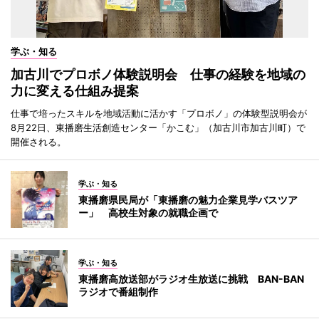
学ぶ・知る
加古川でプロボノ体験説明会 仕事の経験を地域の
力に変える仕組み提案
仕事で培ったスキルを地域活動に活かす「プロボノ」の体験型説明会が
8月22日、東播磨生活創造センター「かこむ」（加古川市加古川町）で
開催される。
学ぶ・知る
東播磨県民局が「東播磨の魅力企業見学バスツア
ー」 高校生対象の就職企画で
学ぶ・知る
東播磨高放送部がラジオ生放送に挑戦 BAN-BAN
ラジオで番組制作