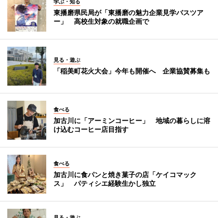
学ぶ・知る
東播磨県民局が「東播磨の魅力企業見学バスツア
ー」 高校生対象の就職企画で
見る・遊ぶ
「稲美町花火大会」今年も開催へ 企業協賛募集も
食べる
加古川に「アーミンコーヒー」 地域の暮らしに溶
け込むコーヒー店目指す
食べる
加古川に食パンと焼き菓子の店「ケイコマック
ス」 パティシエ経験生かし独立
見る・遊ぶ