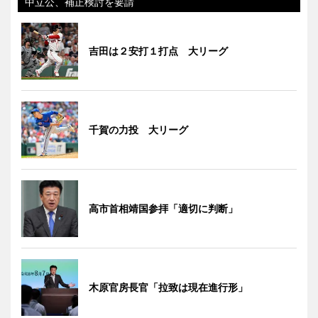
中立公、補正検討を要請
吉田は２安打１打点 大リーグ
千賀の力投 大リーグ
高市首相靖国参拝「適切に判断」
木原官房長官「拉致は現在進行形」