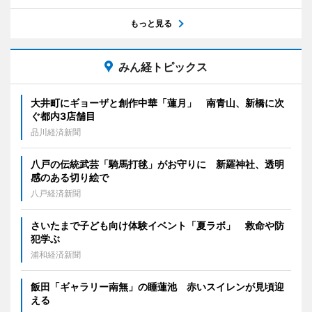
もっと見る
みん経トピックス
大井町にギョーザと創作中華「蓮月」 南青山、新橋に次
ぐ都内3店舗目
品川経済新聞
八戸の伝統武芸「騎馬打毬」がお守りに 新羅神社、透明
感のある切り絵で
八戸経済新聞
さいたまで子ども向け体験イベント「夏ラボ」 救命や防
犯学ぶ
浦和経済新聞
飯田「ギャラリー南無」の睡蓮池 赤いスイレンが見頃迎
える