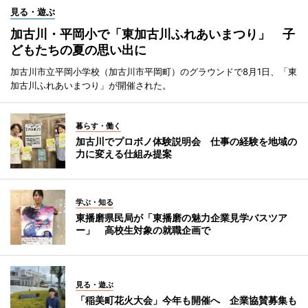
見る・遊ぶ
加古川・平岡小で「東加古川ふれあいまつり」 子
どもたちの夏の思い出に
加古川市立平岡小学校（加古川市平岡町）のグラウンドで8月1日、「東
加古川ふれあいまつり」が開催された。
暮らす・働く
加古川でプロボノ体験説明会 仕事の経験を地域の
力に変える仕組み提案
学ぶ・知る
東播磨県民局が「東播磨の魅力企業見学バスツア
ー」 高校生対象の就職企画で
見る・遊ぶ
「稲美町花火大会」今年も開催へ 企業協賛募集も