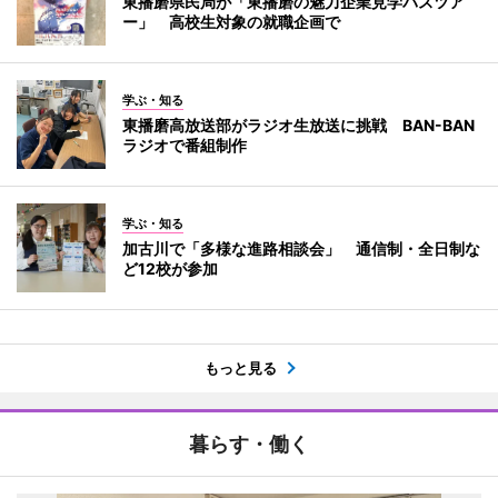
東播磨県民局が「東播磨の魅力企業見学バスツア
ー」 高校生対象の就職企画で
学ぶ・知る
東播磨高放送部がラジオ生放送に挑戦 BAN-BAN
ラジオで番組制作
学ぶ・知る
加古川で「多様な進路相談会」 通信制・全日制な
ど12校が参加
もっと見る
暮らす・働く