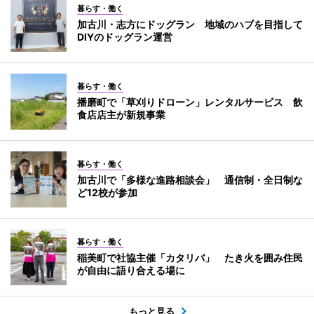
暮らす・働く
加古川・志方にドッグラン 地域のハブを目指して
DIYのドッグラン運営
暮らす・働く
播磨町で「草刈りドローン」レンタルサービス 飲
食店店主が新規事業
暮らす・働く
加古川で「多様な進路相談会」 通信制・全日制な
ど12校が参加
暮らす・働く
稲美町で社協主催「カタリバ」 たき火を囲み住民
が自由に語り合える場に
もっと見る