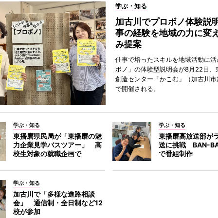
学ぶ・知る
加古川でプロボノ体験説
事の経験を地域の力に変
み提案
仕事で培ったスキルを地域活動に活
ボノ」の体験型説明会が8月22日、
創造センター「かこむ」（加古川市
で開催される。
学ぶ・知る
学ぶ・知る
東播磨県民局が「東播磨の魅
東播磨高放送部が
力企業見学バスツアー」 高
送に挑戦 BAN-B
校生対象の就職企画で
で番組制作
学ぶ・知る
加古川で「多様な進路相談
会」 通信制・全日制など12
校が参加