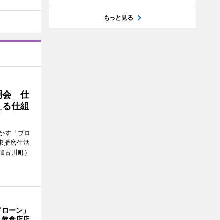
もっと見る
明会 仕
える仕組
かす「プロ
東播磨生活
加古川町）
ドローン」
 飲食店店