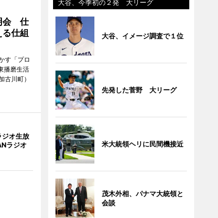
大谷、今季初の２発 大リーグ
明会 仕
える仕組
大谷、イメージ調査で１位
かす「プロ
東播磨生活
加古川町）
先発した菅野 大リーグ
ラジオ生放
米大統領ヘリに民間機接近
ANラジオ
茂木外相、パナマ大統領と
会談