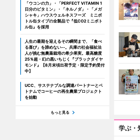
「ウコンの力」・「PERFECT VITAMIN 1
日分のビタミン」・「ネルノダ」・「メガ
シャキ」ハウスウェルネスフーズ ミニボ
トル缶タイプの全製品で『低CO2ミニボト
ル缶』を採用
人生の最期を迎えるその瞬間まで、「食べ
る喜び」を諦めない--。兵庫の社会福祉法
人が挑む無農薬栽培の希少果実。最高糖度
25％超・幻の黒いちじく『ブラックダイヤ
モンド』【8月末頃出荷予定・限定予約受付
中】
UCC、サステナブルな調達パートナーとベ
トナムでコーヒーの再生農業プロジェクト
を始動
もっと見る
学ぶ・