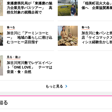
東播磨県民局が「東播磨の魅
「稲美町花火大会
力企業見学バスツアー」 高
催へ 企業協賛募
校生対象の就職企画で
食べる
食べる
加古川に「アーミンコーヒ
加古川に食パンと
ー」 地域の暮らしに溶け込
店「ケイコマック
むコーヒー店目指す
ィシエ経験生かし
見る・遊ぶ
加古川河川敷でレゲエイベン
ト「ONE LOVE」 テーマは
音楽・食・自然
もっと見る
知る