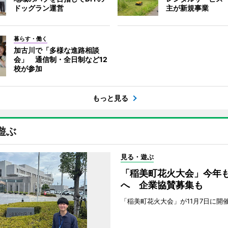
ドッグラン運営
主が新規事業
暮らす・働く
加古川で「多様な進路相談
会」 通信制・全日制など12
校が参加
もっと見る
遊ぶ
見る・遊ぶ
「稲美町花火大会」今年
へ 企業協賛募集も
「稲美町花火大会」が11月7日に開