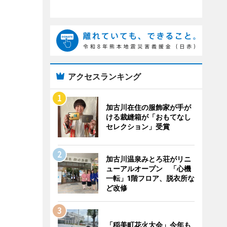
アクセスランキング
加古川在住の服飾家が手が
ける裁縫箱が「おもてなし
セレクション」受賞
加古川温泉みとろ荘がリニ
ューアルオープン 「心機
一転」1階フロア、脱衣所な
ど改修
「稲美町花火大会」今年も