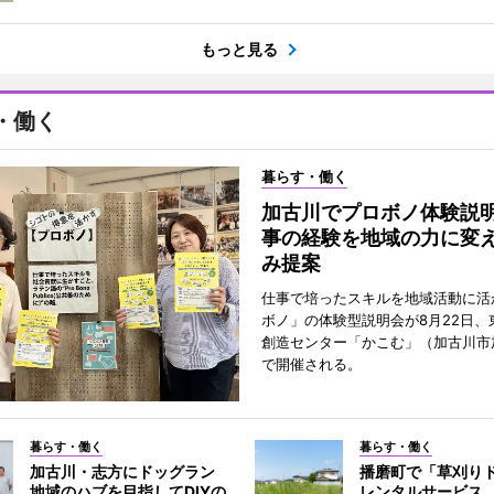
もっと見る
・働く
暮らす・働く
加古川でプロボノ体験説
事の経験を地域の力に変
み提案
仕事で培ったスキルを地域活動に活
ボノ」の体験型説明会が8月22日、
創造センター「かこむ」（加古川市
で開催される。
暮らす・働く
暮らす・働く
加古川・志方にドッグラン
播磨町で「草刈り
地域のハブを目指してDIYの
レンタルサービス