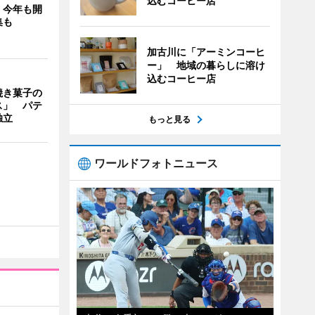
込むコーヒー店
」今年も開
集も
加古川に「アーミンコーヒ
ー」 地域の暮らしに溶け
込むコーヒー店
焼き菓子の
ス」 パテ
独立
もっと見る
ワールドフォトニュース