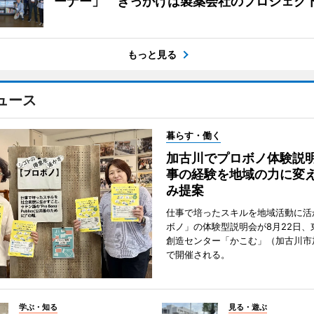
ーナー」 きっかけは製薬会社のプロジェク
もっと見る
ュース
暮らす・働く
加古川でプロボノ体験説
事の経験を地域の力に変
み提案
仕事で培ったスキルを地域活動に活
ボノ」の体験型説明会が8月22日、
創造センター「かこむ」（加古川市
で開催される。
学ぶ・知る
見る・遊ぶ