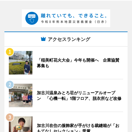
アクセスランキング
「稲美町花火大会」今年も開催へ 企業協賛
募集も
加古川温泉みとろ荘がリニューアルオープ
ン 「心機一転」1階フロア、脱衣所など改修
加古川在住の服飾家が手がける裁縫箱が「お
もてなしセレクション」受賞