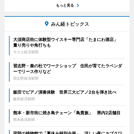
もっと見る
みん経トピックス
大須商店街に体験型ウイスキー専門店「たまにわ酒店」
量り売りや角打ちも
サカエ経済新聞
習志野・奏の杜でワークショップ 住民が育てたラベンダ
ーでリース作りなど
習志野経済新聞
飯田でピアノ演奏体験 世界三大ピアノ2台を弾き比べ
飯田経済新聞
熊本・新市街に焼き鳥チェーン「鳥貴族」 県内2店舗目
熊本経済新聞
宇部の植物館で「夏休み特別企画」 涼しい夜にカブクワ