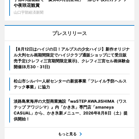
や夜咲花観賞
山口宇部経済新聞
プレスリリース
【8月12日はハイジの日！アルプスの少女ハイジ】新作オリジナ
ル大判セル画期間限定でハイジクラブ通販ショップにて受注販
売予定(クレフィ三宮期間限定展示)、クレフィ三宮セル画体験会
開催(8月30・31日)
松山市シルバー人材センターの新規事業「フレイル予防ヘルス
テック事業」に協力
淡路島東海岸の大型商業施設『waSTEP AWAJISHIMA（ワス
テップ アワジシマ）』内「かき氷」専門店「amaneya
CASUAL」から、かき氷新メニュー、2026年8月8日（土）提
供開始！
もっと見る