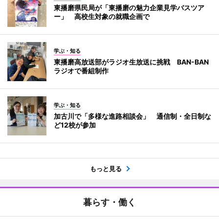
東播磨県民局が「東播磨の魅力企業見学バスツア
ー」 高校生対象の就職企画で
学ぶ・知る
東播磨高放送部がラジオ生放送に挑戦 BAN-BAN
ラジオで番組制作
学ぶ・知る
加古川で「多様な進路相談会」 通信制・全日制な
ど12校が参加
もっと見る
暮らす・働く