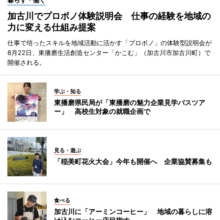
加古川でプロボノ体験説明会 仕事の経験を地域の
力に変える仕組み提案
仕事で培ったスキルを地域活動に活かす「プロボノ」の体験型説明会が
8月22日、東播磨生活創造センター「かこむ」（加古川市加古川町）で
開催される。
学ぶ・知る
東播磨県民局が「東播磨の魅力企業見学バスツア
ー」 高校生対象の就職企画で
見る・遊ぶ
「稲美町花火大会」今年も開催へ 企業協賛募集も
食べる
加古川に「アーミンコーヒー」 地域の暮らしに溶