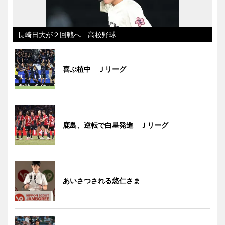
長崎日大が２回戦へ 高校野球
喜ぶ植中 Ｊリーグ
鹿島、逆転で白星発進 Ｊリーグ
あいさつされる悠仁さま