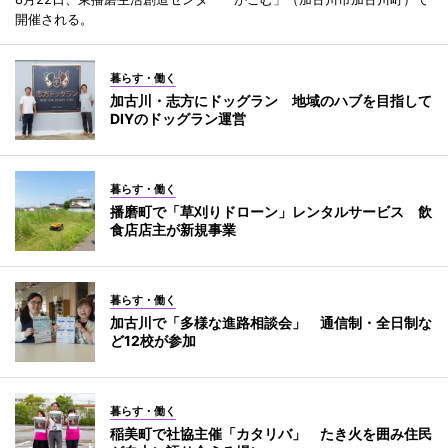
開催される。
暮らす・働く
加古川・志方にドッグラン 地域のハブを目指して
DIYのドッグラン運営
暮らす・働く
播磨町で「草刈りドローン」レンタルサービス 飲
食店店主が新規事業
暮らす・働く
加古川で「多様な進路相談会」 通信制・全日制な
ど12校が参加
暮らす・働く
稲美町で社協主催「カタリバ」 たき火を囲み住民