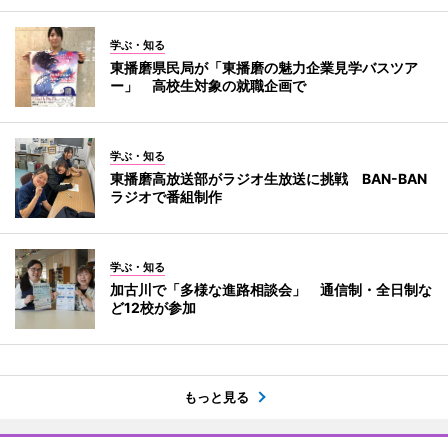
学ぶ・知る
東播磨県民局が「東播磨の魅力企業見学バスツア
ー」 高校生対象の就職企画で
学ぶ・知る
東播磨高放送部がラジオ生放送に挑戦 BAN-BAN
ラジオで番組制作
学ぶ・知る
加古川で「多様な進路相談会」 通信制・全日制な
ど12校が参加
もっと見る