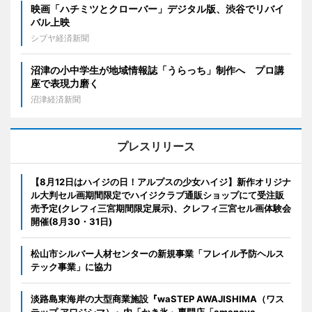
映画「ハチミツとクローバー」デジタル版、渋谷でリバイ
バル上映
シブヤ経済新聞
沼津の小中学生が地域情報誌「うらっち」制作へ プロ講
座で表現力磨く
沼津経済新聞
プレスリリース
【8月12日はハイジの日！アルプスの少女ハイジ】新作オリジナ
ル大判セル画期間限定でハイジクラブ通販ショップにて受注販
売予定(クレフィ三宮期間限定展示)、クレフィ三宮セル画体験会
開催(8月30・31日)
松山市シルバー人材センターの新規事業「フレイル予防ヘルス
テック事業」に協力
淡路島東海岸の大型商業施設『waSTEP AWAJISHIMA（ワス