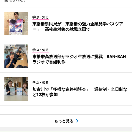
学ぶ・知る
東播磨県民局が「東播磨の魅力企業見学バスツア
ー」 高校生対象の就職企画で
学ぶ・知る
東播磨高放送部がラジオ生放送に挑戦 BAN-BAN
ラジオで番組制作
学ぶ・知る
加古川で「多様な進路相談会」 通信制・全日制な
ど12校が参加
もっと見る