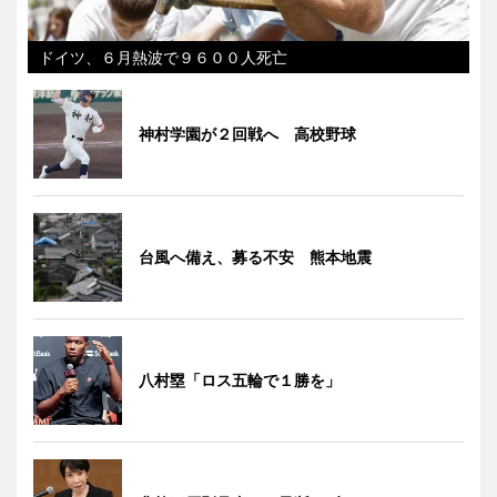
ドイツ、６月熱波で９６００人死亡
神村学園が２回戦へ 高校野球
台風へ備え、募る不安 熊本地震
八村塁「ロス五輪で１勝を」