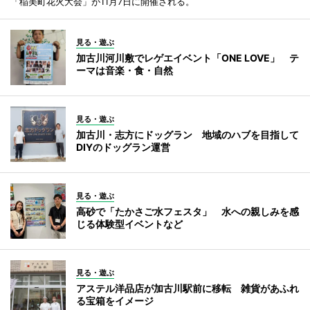
「稲美町花火大会」が11月7日に開催される。
見る・遊ぶ
加古川河川敷でレゲエイベント「ONE LOVE」 テ
ーマは音楽・食・自然
見る・遊ぶ
加古川・志方にドッグラン 地域のハブを目指して
DIYのドッグラン運営
見る・遊ぶ
高砂で「たかさご水フェスタ」 水への親しみを感
じる体験型イベントなど
見る・遊ぶ
アステル洋品店が加古川駅前に移転 雑貨があふれ
る宝箱をイメージ