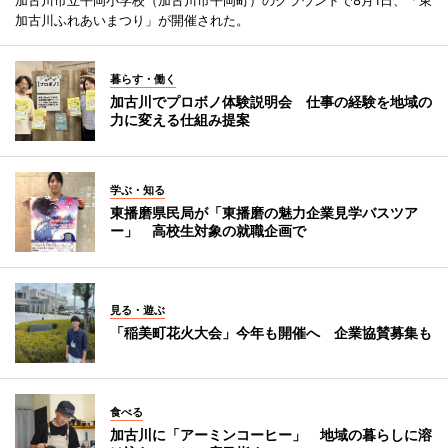
加古川市立平岡小学校（加古川市平岡町）のグラウンドで8月1日、「東
加古川ふれあいまつり」が開催された。
暮らす・働く
加古川でプロボノ体験説明会 仕事の経験を地域の
力に変える仕組み提案
学ぶ・知る
東播磨県民局が「東播磨の魅力企業見学バスツア
ー」 高校生対象の就職企画で
見る・遊ぶ
「稲美町花火大会」今年も開催へ 企業協賛募集も
食べる
加古川に「アーミンコーヒー」 地域の暮らしに溶