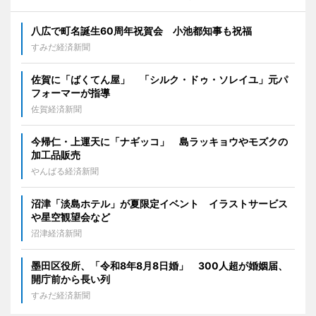
八広で町名誕生60周年祝賀会 小池都知事も祝福
すみだ経済新聞
佐賀に「ばくてん屋」 「シルク・ドゥ・ソレイユ」元パ
フォーマーが指導
佐賀経済新聞
今帰仁・上運天に「ナギッコ」 島ラッキョウやモズクの
加工品販売
やんばる経済新聞
沼津「淡島ホテル」が夏限定イベント イラストサービス
や星空観望会など
沼津経済新聞
墨田区役所、「令和8年8月8日婚」 300人超が婚姻届、
開庁前から長い列
すみだ経済新聞