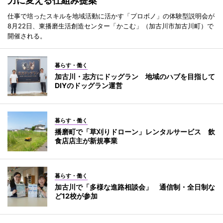
力に変える仕組み提案
仕事で培ったスキルを地域活動に活かす「プロボノ」の体験型説明会が
8月22日、東播磨生活創造センター「かこむ」（加古川市加古川町）で
開催される。
暮らす・働く
加古川・志方にドッグラン 地域のハブを目指して
DIYのドッグラン運営
暮らす・働く
播磨町で「草刈りドローン」レンタルサービス 飲
食店店主が新規事業
暮らす・働く
加古川で「多様な進路相談会」 通信制・全日制な
ど12校が参加