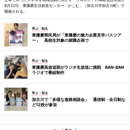
8月22日、東播磨生活創造センター「かこむ」（加古川市加古川町）で
開催される。
学ぶ・知る
東播磨県民局が「東播磨の魅力企業見学バスツア
ー」 高校生対象の就職企画で
学ぶ・知る
東播磨高放送部がラジオ生放送に挑戦 BAN-BAN
ラジオで番組制作
学ぶ・知る
加古川で「多様な進路相談会」 通信制・全日制な
ど12校が参加