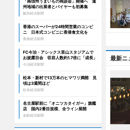
「南信州うまいもの商談会」開催へ 遠
州地域の出展者とバイヤーも初募集
飯田経済新聞
香港のスーパーが24時間営業のコンビ
ニ 日本式コンビニに香港食文化を
香港経済新聞
FC今治・アシックス里山スタジアムで
最新ニ
お披露目会 収容人数約1.7倍に「成長」
今治経済新聞
松本・新村で13万本のヒマワリ満開 見
頃は3週間ほど
松本経済新聞
名古屋駅前に「オニツカタイガー」旗艦
店 国内2番目規模、全ライン展開
名駅経済新聞