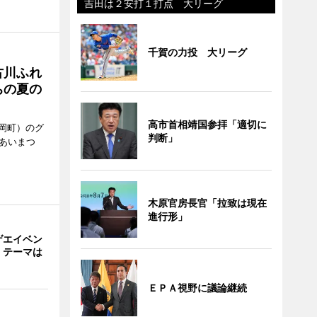
吉田は２安打１打点 大リーグ
千賀の力投 大リーグ
古川ふれ
ちの夏の
高市首相靖国参拝「適切に
岡町）のグ
判断」
あいまつ
木原官房長官「拉致は現在
進行形」
ゲエイベン
」 テーマは
ＥＰＡ視野に議論継続