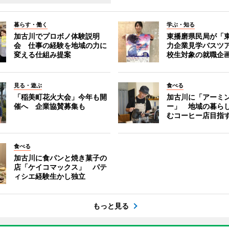
暮らす・働く
学ぶ・知る
加古川でプロボノ体験説明
東播磨県民局が「
会 仕事の経験を地域の力に
力企業見学バスツ
変える仕組み提案
校生対象の就職企
見る・遊ぶ
食べる
「稲美町花火大会」今年も開
加古川に「アーミ
催へ 企業協賛募集も
ー」 地域の暮ら
むコーヒー店目指
食べる
加古川に食パンと焼き菓子の
店「ケイコマックス」 パテ
ィシエ経験生かし独立
もっと見る