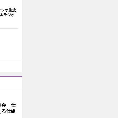
ラジオ生放
ANラジオ
明会 仕
える仕組