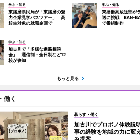
学ぶ・知る
学ぶ・知る
東播磨県民局が「東播磨の魅
東播磨高放送部が
力企業見学バスツアー」 高
送に挑戦 BAN-B
校生対象の就職企画で
で番組制作
学ぶ・知る
加古川で「多様な進路相談
会」 通信制・全日制など12
校が参加
もっと見る
・働く
暮らす・働く
加古川でプロボノ体験説
事の経験を地域の力に変
み提案