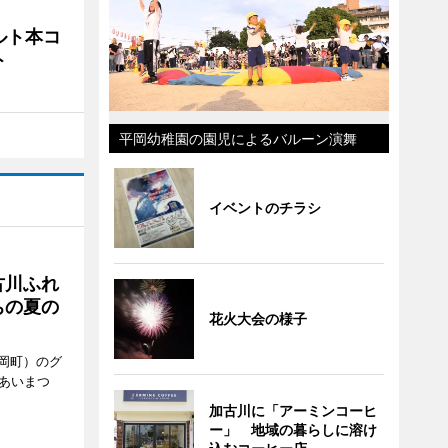
ルト本コ
ト
平岡幼稚園の園児によるバルーン演舞
イベントのチラシ
古川ふれ
ちの夏の
花火大会の様子
岡町）のグ
あいまつ
加古川に「アーミンコーヒ
ー」 地域の暮らしに溶け