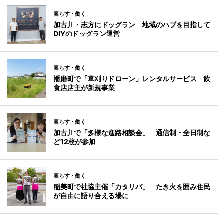
暮らす・働く
加古川・志方にドッグラン 地域のハブを目指して
DIYのドッグラン運営
暮らす・働く
播磨町で「草刈りドローン」レンタルサービス 飲
食店店主が新規事業
暮らす・働く
加古川で「多様な進路相談会」 通信制・全日制な
ど12校が参加
暮らす・働く
稲美町で社協主催「カタリバ」 たき火を囲み住民
が自由に語り合える場に