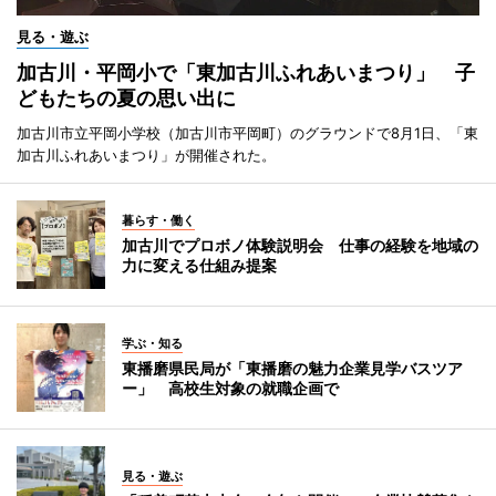
見る・遊ぶ
加古川・平岡小で「東加古川ふれあいまつり」 子
どもたちの夏の思い出に
加古川市立平岡小学校（加古川市平岡町）のグラウンドで8月1日、「東
加古川ふれあいまつり」が開催された。
暮らす・働く
加古川でプロボノ体験説明会 仕事の経験を地域の
力に変える仕組み提案
学ぶ・知る
東播磨県民局が「東播磨の魅力企業見学バスツア
ー」 高校生対象の就職企画で
見る・遊ぶ