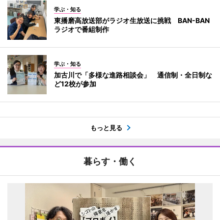
学ぶ・知る
東播磨高放送部がラジオ生放送に挑戦 BAN-BAN
ラジオで番組制作
学ぶ・知る
加古川で「多様な進路相談会」 通信制・全日制な
ど12校が参加
もっと見る
暮らす・働く