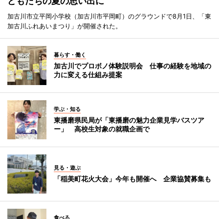
どもたちの夏の思い出に
加古川市立平岡小学校（加古川市平岡町）のグラウンドで8月1日、「東
加古川ふれあいまつり」が開催された。
暮らす・働く
加古川でプロボノ体験説明会 仕事の経験を地域の
力に変える仕組み提案
学ぶ・知る
東播磨県民局が「東播磨の魅力企業見学バスツア
ー」 高校生対象の就職企画で
見る・遊ぶ
「稲美町花火大会」今年も開催へ 企業協賛募集も
食べる