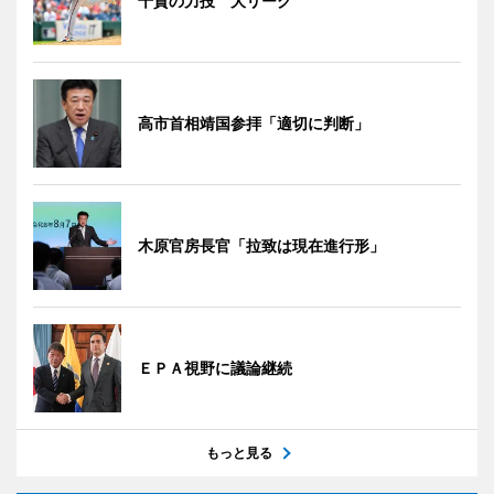
千賀の力投 大リーグ
高市首相靖国参拝「適切に判断」
木原官房長官「拉致は現在進行形」
ＥＰＡ視野に議論継続
もっと見る