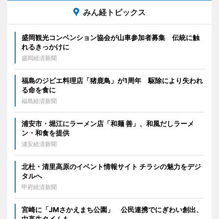
みん経トピックス
盛岡観光コンベンション協会が山車参加者募集 伝統に触
れるきっかけに
盛岡経済新聞
福島のジビエ料理店「猪鹿鳥」が1周年 駆除により失われ
る命を食に
福島経済新聞
浦安市・堀江にラーメン店「和麺 善」、和風だしラーメ
ン・和食を提供
浦安経済新聞
北杜・清里高原のイベント情報サイト チラシの魅力をデジ
タルへ
甲府経済新聞
宮崎に「JMさかえまち公園」 公民連携でにぎわい創出、
中高生タイムも