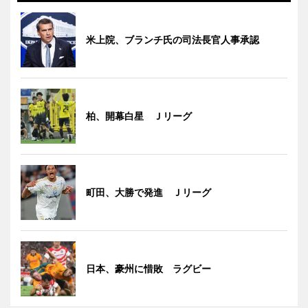
米上院、ブランチ氏の司法長官人事承認
柏、開幕白星 Ｊリーグ
町田、大勝で発進 Ｊリーグ
日本、豪州に惜敗 ラグビー