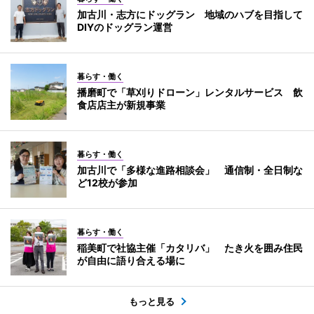
加古川・志方にドッグラン 地域のハブを目指して
DIYのドッグラン運営
暮らす・働く
播磨町で「草刈りドローン」レンタルサービス 飲
食店店主が新規事業
暮らす・働く
加古川で「多様な進路相談会」 通信制・全日制な
ど12校が参加
暮らす・働く
稲美町で社協主催「カタリバ」 たき火を囲み住民
が自由に語り合える場に
もっと見る