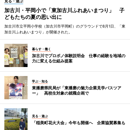
見る・遊ぶ
加古川・平岡小で「東加古川ふれあいまつり」 子
どもたちの夏の思い出に
加古川市立平岡小学校（加古川市平岡町）のグラウンドで8月1日、「東
加古川ふれあいまつり」が開催された。
暮らす・働く
加古川でプロボノ体験説明会 仕事の経験を地域の
力に変える仕組み提案
学ぶ・知る
東播磨県民局が「東播磨の魅力企業見学バスツア
ー」 高校生対象の就職企画で
見る・遊ぶ
「稲美町花火大会」今年も開催へ 企業協賛募集も