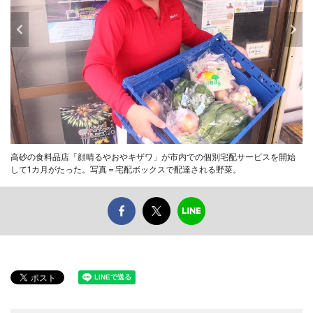
高砂の食料品店「顔晴るやおやキザワ」が市内での個別宅配サービスを開始
して1カ月がたった。写真＝宅配ボックスで配達される野菜。