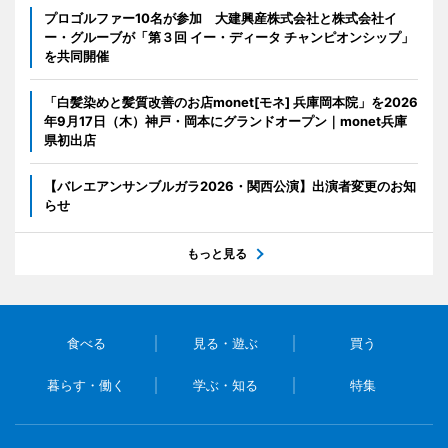
プロゴルファー10名が参加 大建興産株式会社と株式会社イ
ー・グルーブが「第３回 イー・ディータ チャンピオンシップ」
を共同開催
「白髪染めと髪質改善のお店monet[モネ] 兵庫岡本院」を2026
年9月17日（木）神戸・岡本にグランドオープン｜monet兵庫
県初出店
【バレエアンサンブルガラ2026・関西公演】出演者変更のお知
らせ
もっと見る
食べる
見る・遊ぶ
買う
暮らす・働く
学ぶ・知る
特集