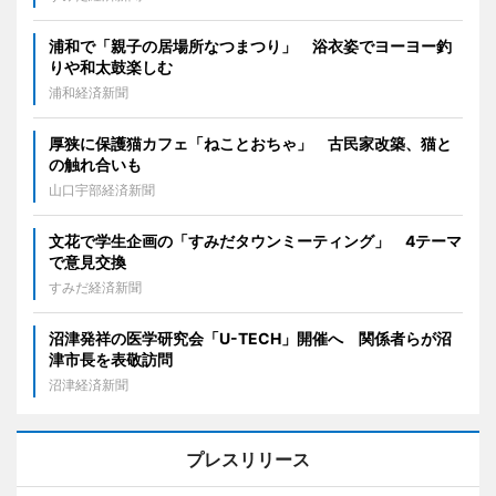
浦和で「親子の居場所なつまつり」 浴衣姿でヨーヨー釣
りや和太鼓楽しむ
浦和経済新聞
厚狭に保護猫カフェ「ねことおちゃ」 古民家改築、猫と
の触れ合いも
山口宇部経済新聞
文花で学生企画の「すみだタウンミーティング」 4テーマ
で意見交換
すみだ経済新聞
沼津発祥の医学研究会「U-TECH」開催へ 関係者らが沼
津市長を表敬訪問
沼津経済新聞
プレスリリース