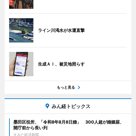
ライン川渇水が水運直撃
生成ＡＩ、被災地照らす
もっと見る
みん経トピックス
墨田区役所、「令和8年8月8日婚」 300人超が婚姻届、
開庁前から長い列
すみだ経済新聞