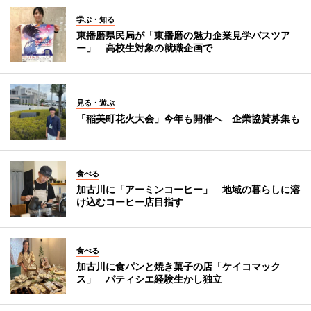
学ぶ・知る
東播磨県民局が「東播磨の魅力企業見学バスツア
ー」 高校生対象の就職企画で
見る・遊ぶ
「稲美町花火大会」今年も開催へ 企業協賛募集も
食べる
加古川に「アーミンコーヒー」 地域の暮らしに溶
け込むコーヒー店目指す
食べる
加古川に食パンと焼き菓子の店「ケイコマック
ス」 パティシエ経験生かし独立