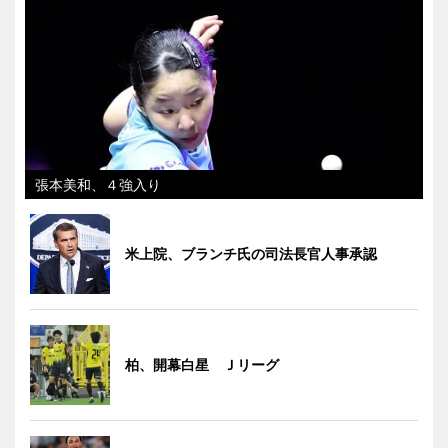
張本美和、４強入り
米上院、ブランチ氏の司法長官人事承認
柏、開幕白星 Ｊリーグ