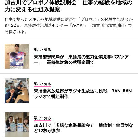
加古川でプロボノ体験説明会 仕事の経験を地域の
力に変える仕組み提案
仕事で培ったスキルを地域活動に活かす「プロボノ」の体験型説明会が
8月22日、東播磨生活創造センター「かこむ」（加古川市加古川町）で
開催される。
学ぶ・知る
東播磨県民局が「東播磨の魅力企業見学バスツア
ー」 高校生対象の就職企画で
学ぶ・知る
東播磨高放送部がラジオ生放送に挑戦 BAN-BAN
ラジオで番組制作
学ぶ・知る
加古川で「多様な進路相談会」 通信制・全日制な
ど12校が参加