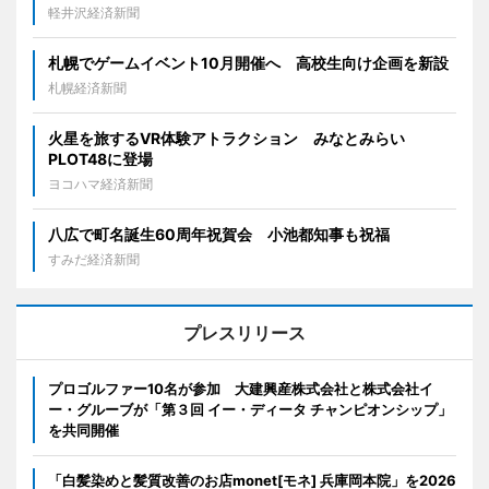
軽井沢経済新聞
札幌でゲームイベント10月開催へ 高校生向け企画を新設
札幌経済新聞
火星を旅するVR体験アトラクション みなとみらい
PLOT48に登場
ヨコハマ経済新聞
八広で町名誕生60周年祝賀会 小池都知事も祝福
すみだ経済新聞
プレスリリース
プロゴルファー10名が参加 大建興産株式会社と株式会社イ
ー・グルーブが「第３回 イー・ディータ チャンピオンシップ」
を共同開催
「白髪染めと髪質改善のお店monet[モネ] 兵庫岡本院」を2026