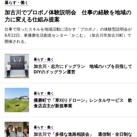
暮らす・働く
加古川でプロボノ体験説明会 仕事の経験を地域の
力に変える仕組み提案
仕事で培ったスキルを地域活動に活かす「プロボノ」の体験型説明会が
8月22日、東播磨生活創造センター「かこむ」（加古川市加古川町）で
開催される。
暮らす・働く
加古川・志方にドッグラン 地域のハブを目指して
DIYのドッグラン運営
暮らす・働く
播磨町で「草刈りドローン」レンタルサービス 飲
食店店主が新規事業
暮らす・働く
加古川で「多様な進路相談会」 通信制・全日制な