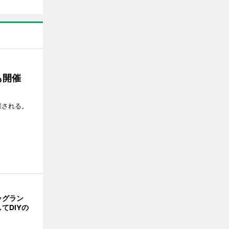
も開催
催される。
ッグラン
てDIYの