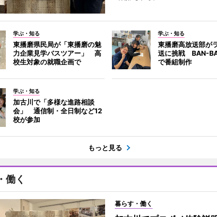
学ぶ・知る
学ぶ・知る
東播磨県民局が「東播磨の魅
東播磨高放送部が
力企業見学バスツアー」 高
送に挑戦 BAN-B
校生対象の就職企画で
で番組制作
学ぶ・知る
加古川で「多様な進路相談
会」 通信制・全日制など12
校が参加
もっと見る
・働く
暮らす・働く