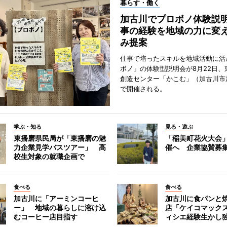
暮らす・働く
加古川でプロボノ体験説
事の経験を地域の力に変
み提案
仕事で培ったスキルを地域活動に活
ボノ」の体験型説明会が8月22日、
創造センター「かこむ」（加古川市
で開催される。
学ぶ・知る
見る・遊ぶ
東播磨県民局が「東播磨の魅
「稲美町花火大会
力企業見学バスツアー」 高
催へ 企業協賛募
校生対象の就職企画で
食べる
食べる
加古川に「アーミンコーヒ
加古川に食パンと
ー」 地域の暮らしに溶け込
店「ケイコマック
むコーヒー店目指す
ィシエ経験生かし