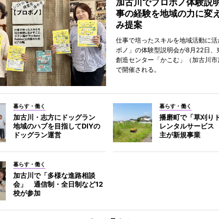
加古川でプロボノ体験説
事の経験を地域の力に変
み提案
仕事で培ったスキルを地域活動に活
ボノ」の体験型説明会が8月22日、
創造センター「かこむ」（加古川市
で開催される。
暮らす・働く
暮らす・働く
加古川・志方にドッグラン
播磨町で「草刈り
地域のハブを目指してDIYの
レンタルサービス
ドッグラン運営
主が新規事業
暮らす・働く
加古川で「多様な進路相談
会」 通信制・全日制など12
校が参加