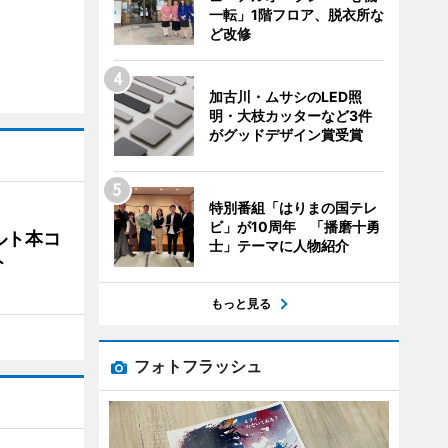
一転」1階フロア、脱衣所な
ど改修
加古川・ムサシのLED照
明・大枝カッターなど3件
がグッドデザイン賞受賞
特別番組「はりまの国テレ
ビ」が10周年 「播磨十勇
ルト本コ
士」テーマに人物紹介
ト
もっと見る
フォトフラッシュ