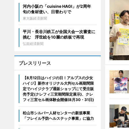
河内小阪の「cuisine HAGI」が2周年
旬の食材使い、日替わりで
東大阪経済新聞
平川・長谷川鉄工が全国大会一次審査に
挑む 浮世絵を10層の鉄板で再現
弘前経済新聞
プレスリリース
【8月12日はハイジの日！アルプスの少女
ハイジ】新作オリジナル大判セル画期間限
定でハイジクラブ通販ショップにて受注販
売予定(クレフィ三宮期間限定展示)、クレ
フィ三宮セル画体験会開催(8月30・31日)
松山市シルバー人材センターの新規事業
「フレイル予防ヘルステック事業」に協力