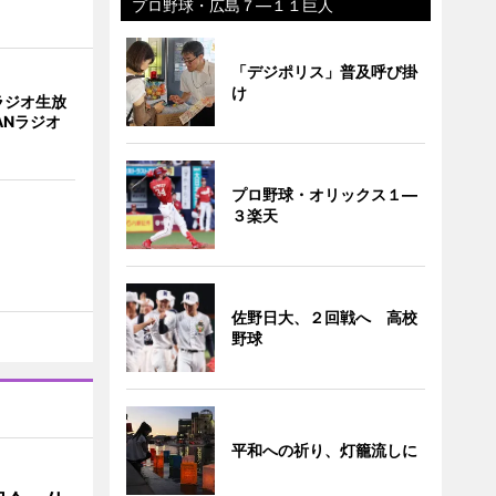
プロ野球・広島７―１１巨人
「デジポリス」普及呼び掛
け
ラジオ生放
ANラジオ
プロ野球・オリックス１―
３楽天
佐野日大、２回戦へ 高校
野球
平和への祈り、灯籠流しに