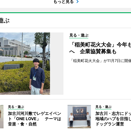
もっと見る
遊ぶ
見る・遊ぶ
「稲美町花火大会」今年
へ 企業協賛募集も
「稲美町花火大会」が11月7日に開
見る・遊ぶ
見る・遊ぶ
加古川河川敷でレゲエイベン
加古川・志方にド
ト「ONE LOVE」 テーマは
地域のハブを目指し
音楽・食・自然
ドッグラン運営