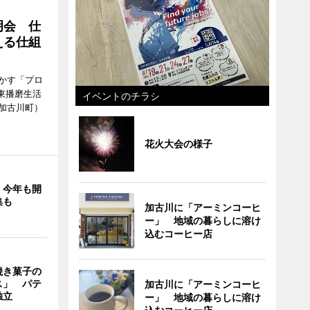
明会 仕
える仕組
かす「プロ
東播磨生活
イベントのチラシ
加古川町）
花火大会の様子
」今年も開
集も
加古川に「アーミンコーヒ
ー」 地域の暮らしに溶け
込むコーヒー店
焼き菓子の
ス」 パテ
加古川に「アーミンコーヒ
独立
ー」 地域の暮らしに溶け