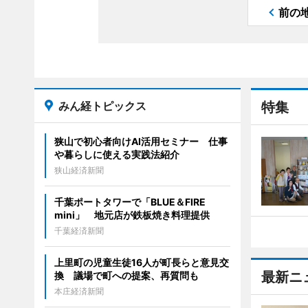
前の
みん経トピックス
特集
狭山で初心者向けAI活用セミナー 仕事
や暮らしに使える実践法紹介
狭山経済新聞
千葉ポートタワーで「BLUE＆FIRE
mini」 地元店が鉄板焼き料理提供
千葉経済新聞
上里町の児童生徒16人が町長らと意見交
最新ニ
換 議場で町への提案、再質問も
本庄経済新聞