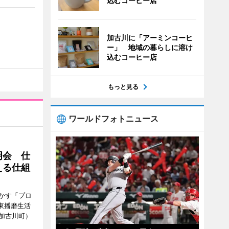
込むコーヒー店
加古川に「アーミンコーヒ
ー」 地域の暮らしに溶け
込むコーヒー店
もっと見る
ワールドフォトニュース
明会 仕
える仕組
かす「プロ
東播磨生活
加古川町）