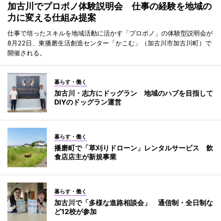
加古川でプロボノ体験説明会 仕事の経験を地域の
力に変える仕組み提案
仕事で培ったスキルを地域活動に活かす「プロボノ」の体験型説明会が
8月22日、東播磨生活創造センター「かこむ」（加古川市加古川町）で
開催される。
暮らす・働く
加古川・志方にドッグラン 地域のハブを目指して
DIYのドッグラン運営
暮らす・働く
播磨町で「草刈りドローン」レンタルサービス 飲
食店店主が新規事業
暮らす・働く
加古川で「多様な進路相談会」 通信制・全日制な
ど12校が参加