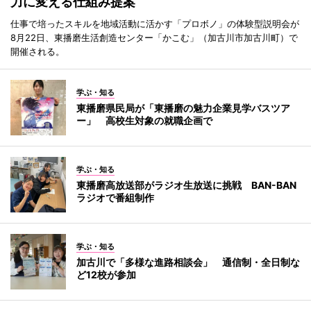
力に変える仕組み提案
仕事で培ったスキルを地域活動に活かす「プロボノ」の体験型説明会が
8月22日、東播磨生活創造センター「かこむ」（加古川市加古川町）で
開催される。
学ぶ・知る
東播磨県民局が「東播磨の魅力企業見学バスツア
ー」 高校生対象の就職企画で
学ぶ・知る
東播磨高放送部がラジオ生放送に挑戦 BAN-BAN
ラジオで番組制作
学ぶ・知る
加古川で「多様な進路相談会」 通信制・全日制な
ど12校が参加