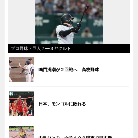
プロ野球・巨人７―３ヤクルト
鳴門渦潮が２回戦へ 高校野球
日本、モンゴルに敗れる
中島ひとみ、女子１００障害で日本新