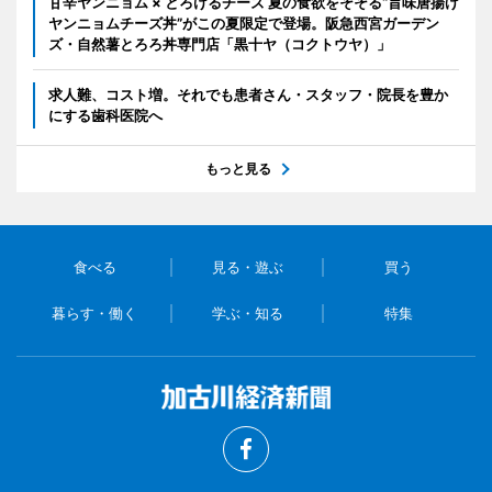
甘辛ヤンニョム × とろけるチーズ 夏の食欲をそそる“旨味唐揚げ
ヤンニョムチーズ丼”がこの夏限定で登場。阪急西宮ガーデン
ズ・自然薯とろろ丼専門店「黒十ヤ（コクトウヤ）」
求人難、コスト増。それでも患者さん・スタッフ・院長を豊か
にする歯科医院へ
もっと見る
食べる
見る・遊ぶ
買う
暮らす・働く
学ぶ・知る
特集