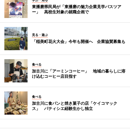
学ぶ・知る
東播磨県民局が「東播磨の魅力企業見学バスツア
ー」 高校生対象の就職企画で
見る・遊ぶ
「稲美町花火大会」今年も開催へ 企業協賛募集も
食べる
加古川に「アーミンコーヒー」 地域の暮らしに溶
け込むコーヒー店目指す
食べる
加古川に食パンと焼き菓子の店「ケイコマック
ス」 パティシエ経験生かし独立