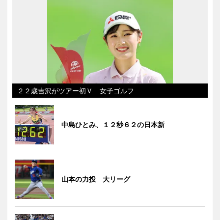
２２歳吉沢がツアー初Ｖ 女子ゴルフ
中島ひとみ、１２秒６２の日本新
山本の力投 大リーグ