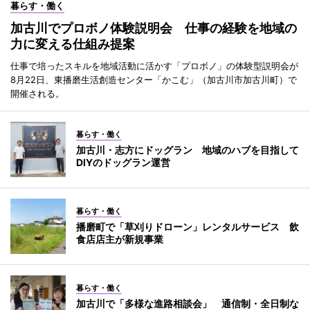
暮らす・働く
加古川でプロボノ体験説明会 仕事の経験を地域の
力に変える仕組み提案
仕事で培ったスキルを地域活動に活かす「プロボノ」の体験型説明会が
8月22日、東播磨生活創造センター「かこむ」（加古川市加古川町）で
開催される。
暮らす・働く
加古川・志方にドッグラン 地域のハブを目指して
DIYのドッグラン運営
暮らす・働く
播磨町で「草刈りドローン」レンタルサービス 飲
食店店主が新規事業
暮らす・働く
加古川で「多様な進路相談会」 通信制・全日制な