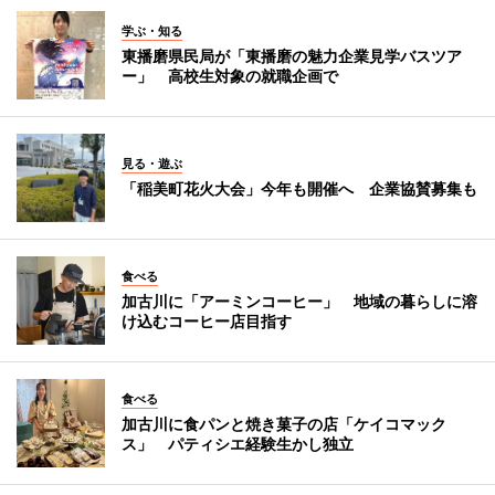
学ぶ・知る
東播磨県民局が「東播磨の魅力企業見学バスツア
ー」 高校生対象の就職企画で
見る・遊ぶ
「稲美町花火大会」今年も開催へ 企業協賛募集も
食べる
加古川に「アーミンコーヒー」 地域の暮らしに溶
け込むコーヒー店目指す
食べる
加古川に食パンと焼き菓子の店「ケイコマック
ス」 パティシエ経験生かし独立