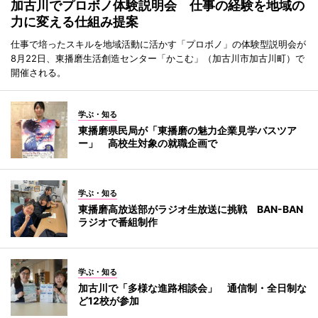
加古川でプロボノ体験説明会 仕事の経験を地域の
力に変える仕組み提案
仕事で培ったスキルを地域活動に活かす「プロボノ」の体験型説明会が
8月22日、東播磨生活創造センター「かこむ」（加古川市加古川町）で
開催される。
学ぶ・知る
東播磨県民局が「東播磨の魅力企業見学バスツア
ー」 高校生対象の就職企画で
学ぶ・知る
東播磨高放送部がラジオ生放送に挑戦 BAN-BAN
ラジオで番組制作
学ぶ・知る
加古川で「多様な進路相談会」 通信制・全日制な
ど12校が参加