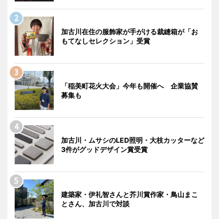
加古川在住の服飾家が手がける裁縫箱が「お
もてなしセレクション」受賞
「稲美町花火大会」今年も開催へ 企業協賛
募集も
加古川・ムサシのLED照明・大枝カッターなど
3件がグッドデザイン賞受賞
建築家・伊礼智さんと芥川賞作家・鳥山まこ
とさん、加古川で対談