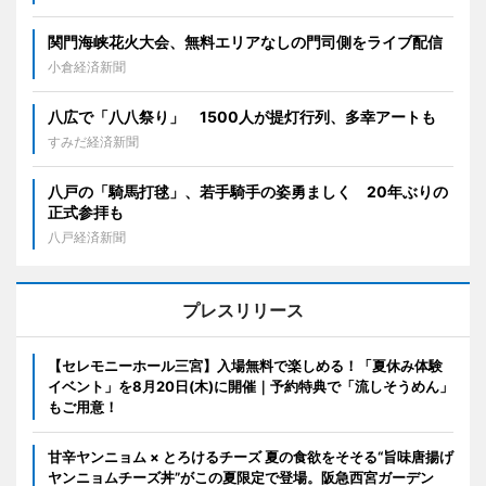
関門海峡花火大会、無料エリアなしの門司側をライブ配信
小倉経済新聞
八広で「八八祭り」 1500人が提灯行列、多幸アートも
すみだ経済新聞
八戸の「騎馬打毬」、若手騎手の姿勇ましく 20年ぶりの
正式参拝も
八戸経済新聞
プレスリリース
【セレモニーホール三宮】入場無料で楽しめる！「夏休み体験
イベント」を8月20日(木)に開催｜予約特典で「流しそうめん」
もご用意！
甘辛ヤンニョム × とろけるチーズ 夏の食欲をそそる“旨味唐揚げ
ヤンニョムチーズ丼”がこの夏限定で登場。阪急西宮ガーデン