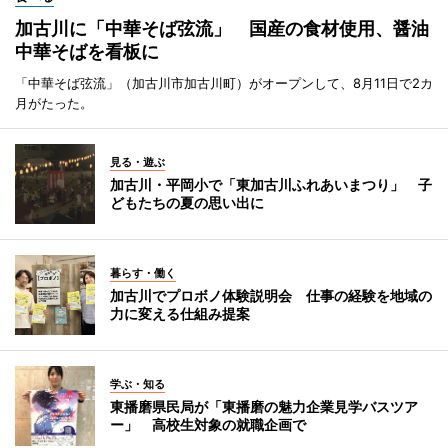
加古川に「中華そば弦流」 国産の食材使用、醤油
中華そばを看板に
「中華そば弦流」（加古川市加古川町）がオープンして、8月11日で2カ
月がたった。
見る・遊ぶ
加古川・平岡小で「東加古川ふれあいまつり」 子
どもたちの夏の思い出に
暮らす・働く
加古川でプロボノ体験説明会 仕事の経験を地域の
力に変える仕組み提案
学ぶ・知る
東播磨県民局が「東播磨の魅力企業見学バスツア
ー」 高校生対象の就職企画で