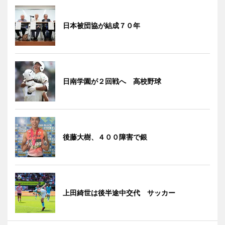
日本被団協が結成７０年
日南学園が２回戦へ 高校野球
後藤大樹、４００障害で銀
上田綺世は後半途中交代 サッカー