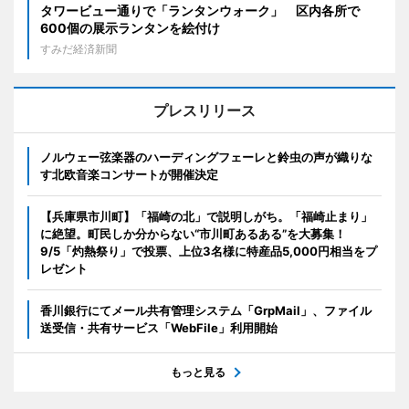
タワービュー通りで「ランタンウォーク」 区内各所で
600個の展示ランタンを絵付け
すみだ経済新聞
プレスリリース
ノルウェー弦楽器のハーディングフェーレと鈴虫の声が織りな
す北欧音楽コンサートが開催決定
【兵庫県市川町】「福崎の北」で説明しがち。「福崎止まり」
に絶望。町民しか分からない“市川町あるある”を大募集！
9/5「灼熱祭り」で投票、上位3名様に特産品5,000円相当をプ
レゼント
香川銀行にてメール共有管理システム「GrpMail」、ファイル
送受信・共有サービス「WebFile」利用開始
もっと見る