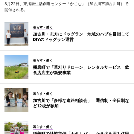
8月22日、東播磨生活創造センター「かこむ」（加古川市加古川町）で
開催される。
暮らす・働く
加古川・志方にドッグラン 地域のハブを目指して
DIYのドッグラン運営
暮らす・働く
播磨町で「草刈りドローン」レンタルサービス 飲
食店店主が新規事業
暮らす・働く
加古川で「多様な進路相談会」 通信制・全日制な
ど12校が参加
暮らす・働く
稲美町で社協主催「カタリバ」 たき火を囲み住民