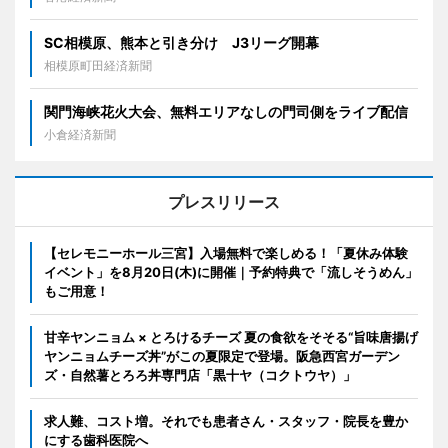
SC相模原、熊本と引き分け J3リーグ開幕
相模原町田経済新聞
関門海峡花火大会、無料エリアなしの門司側をライブ配信
小倉経済新聞
プレスリリース
【セレモニーホール三宮】入場無料で楽しめる！「夏休み体験
イベント」を8月20日(木)に開催｜予約特典で「流しそうめん」
もご用意！
甘辛ヤンニョム × とろけるチーズ 夏の食欲をそそる“旨味唐揚げ
ヤンニョムチーズ丼”がこの夏限定で登場。阪急西宮ガーデン
ズ・自然薯とろろ丼専門店「黒十ヤ（コクトウヤ）」
求人難、コスト増。それでも患者さん・スタッフ・院長を豊か
にする歯科医院へ