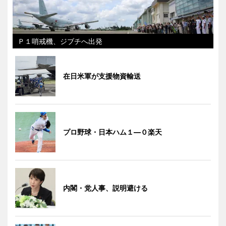
Ｐ１哨戒機、ジブチへ出発
在日米軍が支援物資輸送
プロ野球・日本ハム１―０楽天
内閣・党人事、説明避ける