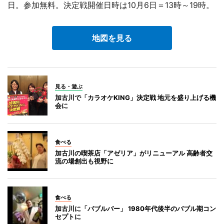
日。参加無料。決定戦開催日時は10月6日＝13時～19時。
地図を見る
見る・遊ぶ
加古川で「カラオケKING」決定戦 地元を盛り上げる機
会に
食べる
加古川の喫茶店「アゼリア」がリニューアル 高齢者交
流の場創出も視野に
食べる
加古川に「バブルバー」 1980年代後半のバブル期コン
セプトに