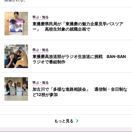
学ぶ・知る
東播磨県民局が「東播磨の魅力企業見学バスツア
ー」 高校生対象の就職企画で
学ぶ・知る
東播磨高放送部がラジオ生放送に挑戦 BAN-BAN
ラジオで番組制作
学ぶ・知る
加古川で「多様な進路相談会」 通信制・全日制な
ど12校が参加
もっと見る