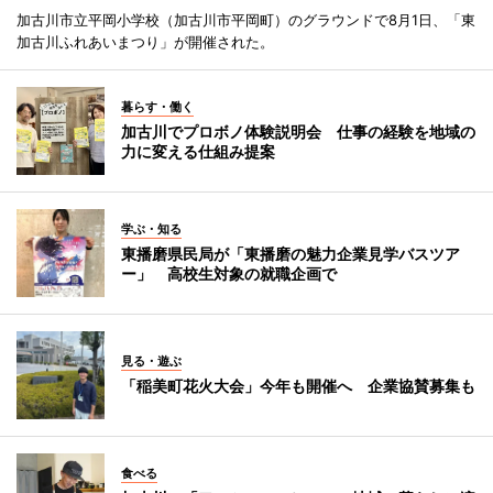
加古川市立平岡小学校（加古川市平岡町）のグラウンドで8月1日、「東
加古川ふれあいまつり」が開催された。
暮らす・働く
加古川でプロボノ体験説明会 仕事の経験を地域の
力に変える仕組み提案
学ぶ・知る
東播磨県民局が「東播磨の魅力企業見学バスツア
ー」 高校生対象の就職企画で
見る・遊ぶ
「稲美町花火大会」今年も開催へ 企業協賛募集も
食べる