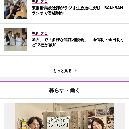
学ぶ・知る
東播磨高放送部がラジオ生放送に挑戦 BAN-BAN
ラジオで番組制作
学ぶ・知る
加古川で「多様な進路相談会」 通信制・全日制な
ど12校が参加
もっと見る
暮らす・働く