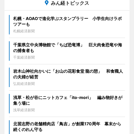
みん経トピックス
札幌・AOAOで進化学ぶスタンプラリー 小学生向けラボ
ツアーも
札幌経済新聞
千葉県立中央博物館で「ちば恐竜博」 巨大肉食恐竜や海
の捕食者も
千葉経済新聞
岩木山神社向かいに「お山の花彩食堂 龍の憩」 和食職人
の夫婦が経営
弘前経済新聞
浅草・松が谷にニットカフェ「ito-mori」 編み物好きが
集う場に
浅草経済新聞
北習志野の老舗精肉店「鳥吉」が創業170周年 幕末から
続くのれん守る