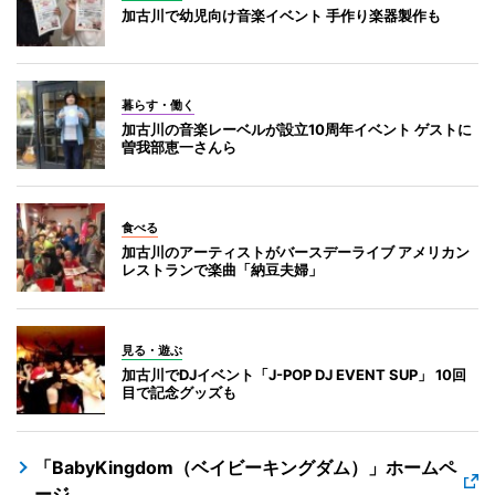
加古川で幼児向け音楽イベント 手作り楽器製作も
暮らす・働く
加古川の音楽レーベルが設立10周年イベント ゲストに
曽我部恵一さんら
食べる
加古川のアーティストがバースデーライブ アメリカン
レストランで楽曲「納豆夫婦」
見る・遊ぶ
加古川でDJイベント「J-POP DJ EVENT SUP」 10回
目で記念グッズも
「BabyKingdom（ベイビーキングダム）」ホームペ
ージ