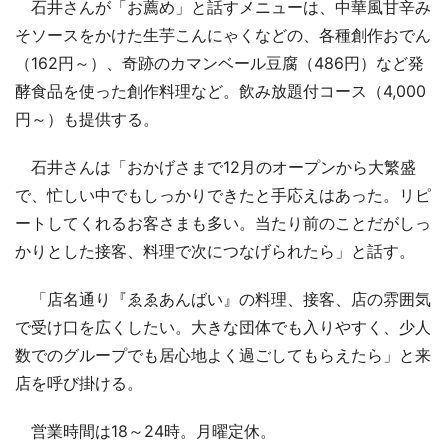
石井さんが「お薦め」と話すメニューは、中華風甘辛み
そソースをかけた生芋こんにゃくなどの、各種創作おでん
（162円～）、奇跡のカマンベール豆腐（486円）など発
酵食品を使った創作料理など。飲み放題付コース（4,000
円～）も提供する。
石井さんは「おかげさまで12月のオープンから大繁盛
で、忙しい中でもしっかりできたと手応えはあった。リピ
ートしてくれるお客さまも多い。当たり前のことだがしっ
かりとした接客、料理で次につなげられたら」と話す。
「店名通り『ゑゑあんばい』の料理、接客、店の雰囲気
で受け口を広くしたい。大きな団体でも入りやすく、少人
数でのグループでも居心地よく過ごしてもらえたら」と来
店を呼び掛ける。
営業時間は18～24時。月曜定休。