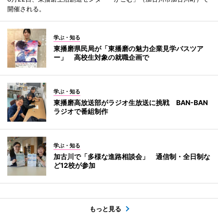
開催される。
学ぶ・知る
東播磨県民局が「東播磨の魅力企業見学バスツア
ー」 高校生対象の就職企画で
学ぶ・知る
東播磨高放送部がラジオ生放送に挑戦 BAN-BAN
ラジオで番組制作
学ぶ・知る
加古川で「多様な進路相談会」 通信制・全日制な
ど12校が参加
もっと見る