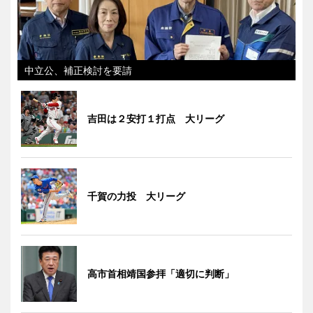
中立公、補正検討を要請
吉田は２安打１打点 大リーグ
千賀の力投 大リーグ
高市首相靖国参拝「適切に判断」