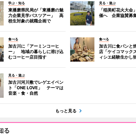
学ぶ・知る
見る・遊ぶ
東播磨県民局が「東播磨の魅
「稲美町花火大会
力企業見学バスツアー」 高
催へ 企業協賛募
校生対象の就職企画で
食べる
食べる
加古川に「アーミンコーヒ
加古川に食パンと
ー」 地域の暮らしに溶け込
店「ケイコマック
むコーヒー店目指す
ィシエ経験生かし
見る・遊ぶ
加古川河川敷でレゲエイベン
ト「ONE LOVE」 テーマは
音楽・食・自然
もっと見る
知る