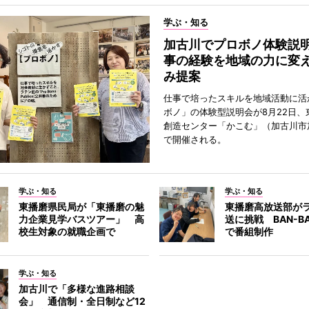
学ぶ・知る
加古川でプロボノ体験説
事の経験を地域の力に変
み提案
仕事で培ったスキルを地域活動に活
ボノ」の体験型説明会が8月22日、
創造センター「かこむ」（加古川市
で開催される。
学ぶ・知る
学ぶ・知る
東播磨県民局が「東播磨の魅
東播磨高放送部が
力企業見学バスツアー」 高
送に挑戦 BAN-B
校生対象の就職企画で
で番組制作
学ぶ・知る
加古川で「多様な進路相談
会」 通信制・全日制など12