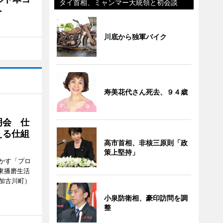
タイ首相、ミャンマー大統領と初会談
ト
川底から独軍バイク
寿美花代さん死去、９４歳
明会 仕
える仕組
高市首相、非核三原則「政
策上堅持」
かす「プロ
東播磨生活
加古川町）
小泉防衛相、豪印訪問を調
整