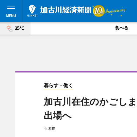
食べる
35°C
暮らす・働く
加古川在住のかごしま
出場へ
相撲