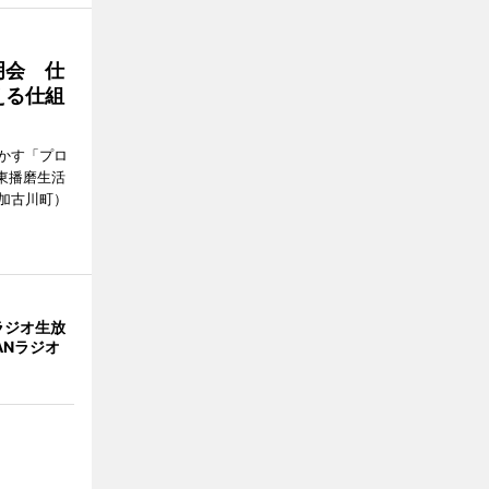
明会 仕
える仕組
かす「プロ
東播磨生活
加古川町）
ラジオ生放
ANラジオ