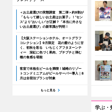
＜お土産選びの実態調査 第二弾＞約9割が
「もらって嬉しいお土産はお菓子」！“セン
ス”より“おいしい”が正解？「本当に外さな
いお土産選び」の新常識が判明！
【大阪ステーションホテル、オートグラフ
コレクション】9月限定 花の蜜のように甘
く、初秋を彩る いちじくアフタヌーンテ
ィー 深紅に色づく果肉、プチプチと弾む
種の食感を堪能
客室で本格生ビールを満喫！城崎のリゾー
トコンドミニアムがビールサーバー導入｜8
月は全宿泊プランが対象
もっと見る
学ぶ・