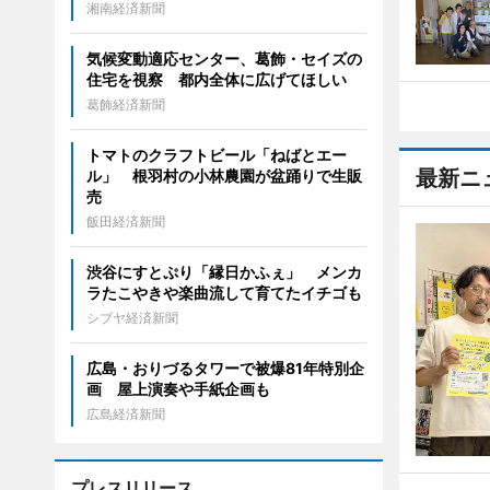
湘南経済新聞
気候変動適応センター、葛飾・セイズの
住宅を視察 都内全体に広げてほしい
葛飾経済新聞
トマトのクラフトビール「ねばとエー
最新ニ
ル」 根羽村の小林農園が盆踊りで生販
売
飯田経済新聞
渋谷にすとぷり「縁日かふぇ」 メンカ
ラたこやきや楽曲流して育てたイチゴも
シブヤ経済新聞
広島・おりづるタワーで被爆81年特別企
画 屋上演奏や手紙企画も
広島経済新聞
プレスリリース