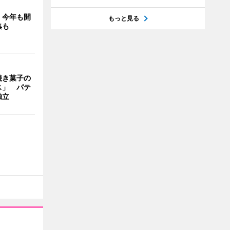
」今年も開
もっと見る
集も
焼き菓子の
ス」 パテ
独立