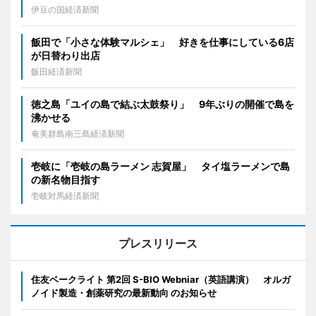
伊豆の国経済新聞
飯田で「小さな体験マルシェ」 好きを仕事にしている6店
が日替わり出店
飯田経済新聞
徳之島「ユイの島で結ぶ太鼓祭り」 9年ぶりの開催で島を
沸かせる
奄美群島南三島経済新聞
壱岐に「壱岐の島ラーメン 志賀屋」 タイ塩ラーメンで島
の新名物目指す
壱岐対馬経済新聞
プレスリリース
住友ベークライト 第2回 S-BIO Webniar（英語講演） オルガ
ノイド製造・創薬研究の最新動向 のお知らせ