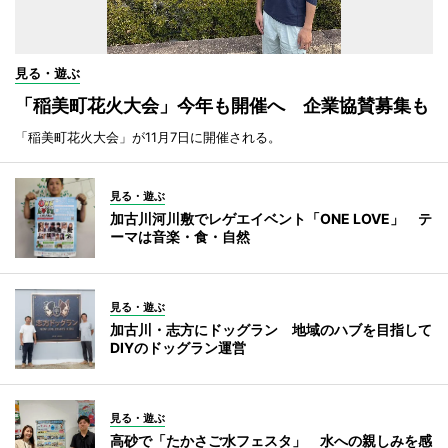
見る・遊ぶ
「稲美町花火大会」今年も開催へ 企業協賛募集も
「稲美町花火大会」が11月7日に開催される。
見る・遊ぶ
加古川河川敷でレゲエイベント「ONE LOVE」 テ
ーマは音楽・食・自然
見る・遊ぶ
加古川・志方にドッグラン 地域のハブを目指して
DIYのドッグラン運営
見る・遊ぶ
高砂で「たかさご水フェスタ」 水への親しみを感