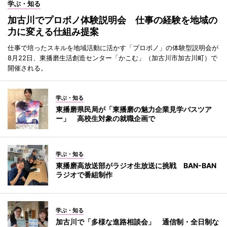
学ぶ・知る
加古川でプロボノ体験説明会 仕事の経験を地域の
力に変える仕組み提案
仕事で培ったスキルを地域活動に活かす「プロボノ」の体験型説明会が
8月22日、東播磨生活創造センター「かこむ」（加古川市加古川町）で
開催される。
学ぶ・知る
東播磨県民局が「東播磨の魅力企業見学バスツア
ー」 高校生対象の就職企画で
学ぶ・知る
東播磨高放送部がラジオ生放送に挑戦 BAN-BAN
ラジオで番組制作
学ぶ・知る
加古川で「多様な進路相談会」 通信制・全日制な